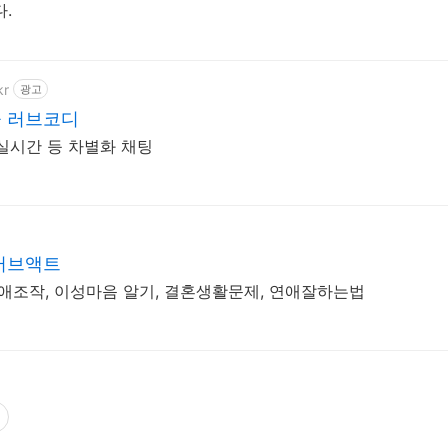
.
kr
광고
 러브코디
실시간 등 차별화 채팅
러브액트
연애조작, 이성마음 알기, 결혼생활문제, 연애잘하는법