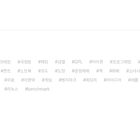
크래킹
국정원
해킹
검열
GPL
아이폰
프로그래밍
폰트
노트북
코드
도청
운영체제
책
화폐
소녀시
무료
이명박
게임
벤치마크
메모리
아이디어
애플
리눅스
benchmark