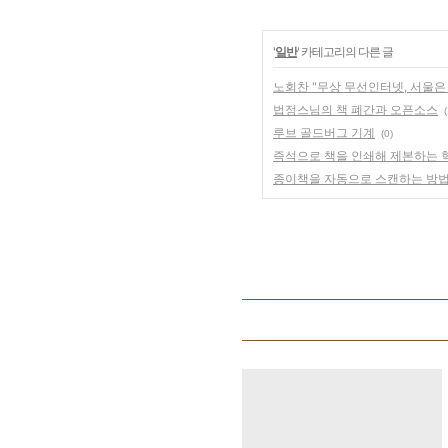
'
일반
' 카테고리의 다른 글
노회찬 "무상 무선인터넷, 서울은
법정스님의 책 폐간과 오픈소스
(
루브 골드버그 기계
(0)
즉석으로 책을 인쇄해 제본하는 
종이책을 자동으로 스캔하는 방법