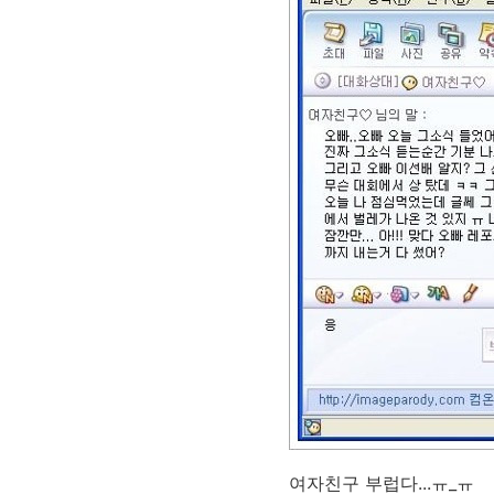
여자친구 부럽다...ㅠ_ㅠ