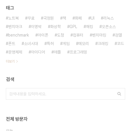
태그
노트북
무료
국정원
책
화폐
UI
리눅스
벤치마크
이명박
화성학
GPL
해킹
오픈소스
benchmark
아이폰
도청
컴퓨터
벤치마킹
검열
폰트
소녀시대
특허
게임
메모리
크래킹
코드
운영체제
아이디어
애플
프로그래밍
더보기
검색
전체 방문자
오늘