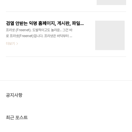
수 있습니다. 읽으려면 직접 와서 읽어야되죠. 예전에
별, 장애인, 동성애자 등 차별 학습 능력과 연계: 해당
미국의 어떤 흑백 만화처럼 직접 사이트에 접속해서
학교의 평균 성적, 진학률, 범죄율, 폭력빈도 등으로
그림에 대봐야 글을 볼 수 있습니다. 그 사이트 이름
비판 타학교로 확산: 패..
이 기억이 안 나네요. 사이트에 절대 날짜가 없다는게
검열 안받는 익명 홈페이지, 게시판, 파일공유 기술-프리넷
이상하네요. 절대 시간이 없는 것은 스크린샷을 찍을
프리넷 (Freenet). 도발적이고도 놀라운.. 그건 바
때 찍은 시간이 나오고 재접속을 유도하기 위해서인
로 프리넷(Freenet)입니다. 프리넷은 바닥부터 완
것 같습니다. 드루팔 말고도 국내에도 게시판 중에 상
전히 익명성을 담보하게, 절대 검열이 되지 않도록 설
더보기
대 시간을 쓰는 것이 있고 포털 게시판에도 오늘 글은
계된 상당히 급진적인 시스템입니다. 프리넷을 만든
상대시간이 나오는 것이 있었습니다. 백악관에서도
이안 클락(Ian Clarke)은 표현의 자유에 절대적으
쓰는 드루팔을 심도있게 관찰하면 관리자, 서버소유
로 집착하는 사람으로, 오늘날의 인터넷이 겉으로 보
자, 네트워크 제공자, 작자, 독자, 관찰자, 검..
기엔 자유로운 것 같지만 사실은 매우 쉽게 규제될 수
있다는 주장을 합니다. 그리고 그건 위험하다는 겁니
다. 그의 얘길 들어 봅시다. "과거의 역사를 되돌아
보세요. 검열이나 주의주장 따위가 결국 사람들을 가
장 끔찍스런 형태의 야만적 행동으로 내몰았던 사례
공지사항
를 어렵쟎게 찾아볼 수 있습니다." 프리넷 역시 누텔
라처럼 정보를 주고 받는 기반으로 인터넷을 사용하
고 있습니다. 각 컴퓨터를 확인하는 것..
최근 포스트