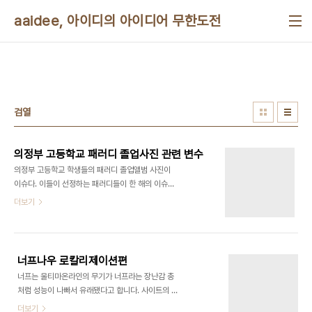
본문 바로가기
aaidee, 아이디의 아이디어 무한도전
검열
의정부 고등학교 패러디 졸업사진 관련 변수
의정부 고등학교 학생들의 패러디 졸업앨범 사진이
이슈다. 이들이 선정하는 패러디들이 한 해의 이슈를
모두 담았다는 기사를 보고 재밌어서 패러디에 관련
더보기
된 예상 시나리오들을 적어봤다. 상업화: 기업이 학생
들에게 홍보를 의뢰아거나 지원한다. 졸업 후 입사 지
원, 광고 모델 채용. 졸업앨범 매매 양심의 자유 탄압:
학교 당국 비판, 정권 비판, 친북 패러디 탄압, 일베
너프나우 로칼리제이션편
등 제 3자의 고발 표현의 자유: 성적 표현 억압, 학생
너프는 울티마온라인의 무기가 너프라는 장난감 총
들이 칠판, 현수막, 대자보를 사용할 경우 억압 저작
처럼 성능이 나빠서 유래됐다고 합니다. 사이트의 만
권 침해: 패션, 아이디어 등의 저작권 침해, 초상권 침
화 그림에 댓글을 달 수가 있네요. 로그인을 해야 달
더보기
해, 학생들간의 아이디어 표절 소수자 차별: 여성차