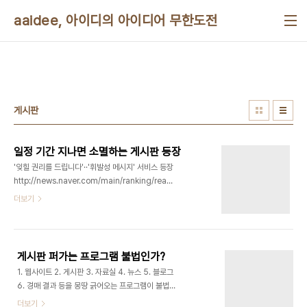
본문 바로가기
aaidee, 아이디의 아이디어 무한도전
게시판
일정 기간 지나면 소멸하는 게시판 등장
'잊힐 권리를 드립니다'··'휘발성 메시지' 서비스 등장
http://news.naver.com/main/ranking/read.nhn?
mid=etc&sid1=111&rankingType=popular_day&oid=031&aid=0000264614&da
더보기
"'타이거텍스트'의 특별한 점은 보내는 사람이 설정
해 놓은 기간이 지나면 메시지가 보낸 사람과 받는 사
람의 휴대폰, 통신사의 서버에서까지 사라진다는 점
이다. 현재 '버니버닛'은 페이스북 애플리케이션(페
게시판 퍼가는 프로그램 불법인가?
이스북 전용 프로그램)으로 제작돼 페이스북에서 휘
1. 웹사이트 2. 게시판 3. 자료실 4. 뉴스 5. 블로그
발성 메시지 서비스를 제공하고 있다. '버니버닛' 페
6. 경매 결과 등을 몽땅 긁어오는 프로그램이 불법인
이스북 앱을 실행하면 담벼락이나 댓글에 일정 기간
가요? 물론 받은 자료는 개인적으로만 사용한다고 할
더보기
이 지나면 사라..