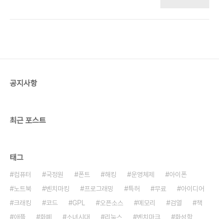
때 입니다. 개인 개발자들이 만든 싸이 긁어오는 프로
그램이 몇가지 있는데 업체의 경고로 다들 중단되네
요. 긁어오기가 브라우저의 반복 작업을 자동화한 것
인데도 트래픽이 많아서 서버에 부담이 되면 법적으
로 문제가 있는 것인가요? 사이트에 따라서 영업방해
로 고소하는 경우가 있다고 들었습니다. 그래서 관련
프로그램 판매자는 음지에서 팔고 있습니다.하지만
검색엔진은 robots.txt의 범위 내에서 떳떳하게 복
공지사항
사해갑니다.
최근 포스트
태그
컴퓨터
국정원
폰트
해킹
운영체제
아이폰
노트북
벤치마킹
프로그래밍
특허
무료
아이디어
크래킹
코드
GPL
오픈소스
메모리
검열
책
애플
화폐
소녀시대
리눅스
벤치마크
화성학