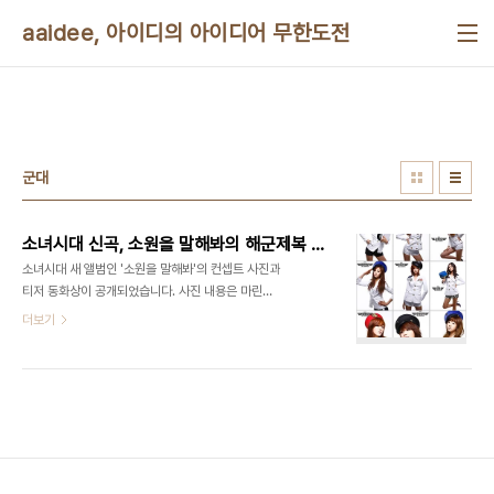
본문 바로가기
aaidee, 아이디의 아이디어 무한도전
군대
소녀시대 신곡, 소원을 말해봐의 해군제복 컨셉트
소녀시대 새 앨범인 '소원을 말해봐'의 컨셉트 사진과
티저 동화상이 공개되었습니다. 사진 내용은 마린룩
이라고 해군복을 입고 찍은 겁니다. 머리를 갈색톤이
더보기
나게 염색해서 딱딱함을 보완한 듯 보이고요. 티저 동
화상에서는 복장이 좀더 다양해졌고 사탕이나 장난
감, 커피, 아이스크림등의 가벼운 소품들이 등장합니
다. 하트도 계속 등장하고 있는데요 핫팬츠 제복와 더
불어서 남성팬을 자극할만한 수준입니다. 해군 제복
과 관련해서 여러분도 아시다시피 포르노 동영상에
는 제복 페티시 장르가 있습니다. 이효리 3집 뮤직비
디오에서도 섹시한 간호사 복장이 등장할 뻔 해서 간