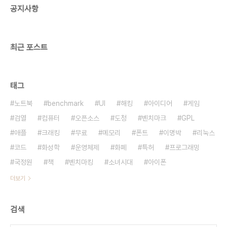
공지사항
호사단체의 항의를 샀습니다. 과연 국군의 반응은 어
떨지 궁금합니다. 호일까요 불호일까요? 군인들에게
는 경직된 군대 문화에 대한 연성화를 불러올 것 같습
니다. 반대..
최근 포스트
태그
노트북
benchmark
UI
해킹
아이디어
게임
검열
컴퓨터
오픈소스
도청
벤치마크
GPL
애플
크래킹
무료
메모리
폰트
이명박
리눅스
코드
화성학
운영체제
화폐
특허
프로그래밍
국정원
책
벤치마킹
소녀시대
아이폰
더보기
검색