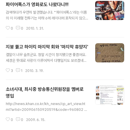
파이어폭스가 영화로도 나왔다니!!!
글 내용
검색하다가 우연히 발견했습니다. "'파이어폭스'라는 이름
의 이 미래형 전투기는 마하 6에 레이더에 포착되지 않으
며 조종사의 생각대로 움직이는 사고 유도병기 장치 컴퓨
0
0
2010. 1. 31.
터를 정착하고 있는데, 나토 측이 이것에 대항하는 전투기
를 만드는 데는 최저 10년 이상을 걸려야 하므로 해결 방법
은 그 전투기 자체를 훔쳐오는 것이다." http://movie.na
지붕 뚫고 하이킥 마지막 회와 '마지막 휴양지'
ver.com/movie/bi/mi/basic.nhn?code=10088#st
글 내용
ory http://movie.daum.net/moviedetail/moviede
결말이 너무 슬프군요. 정말 시간이 정지됐으면 좋겠어요.
tailMain.do?movieId=10088 화이어폭스로 네이버 옛
세경은 뜻대로 사랑이 이루어져서 다행일지도 모르겠네
날신문 검색 http://dna.naver.com/search/searchB
요... 저도 좋아하는 사람 생각하면서 이런 낙서를 한 적이
yKeyword.nhn#%7B%22mode%22%3A0%2C%
3
1
2010. 3. 19.
있어서 애틋했습니다. 생일날 봤던 96회입니다. 정말 예술
22..
같이 네 명이 만나게 된 회이죠. 지붕 뚫고 하이킥 96회, 마
지막 휴양지에 담긴 메시지의 의미 http://www.mediau
소녀시대, 최시중 방송통신위원장을 멤버로
s.co.kr/news/articleView.html?idxno=9319 "세경
은 '마지막 휴양지'라는 그림을 유심히 쳐다보면서 슬픈 미
영입
글 내용
소를 띈 적이 있다. 그림 속에는 빨간 목도리를 한듯한 여자
http://news.khan.co.kr/kh_news/cp_art_view.ht
와 남자가 한 건물 앞에 있었고 옆에는 차가 주차돼 있었다.
ml?artid=200906150920519&code=960802 경
의미심장한 그림의 이름과 분위기가, 마지막 방송서 차랑
향신문이 이데일리의 기사를 가져오는 과정에서 사진이 잘
빗길 사고로 세상을 떠난 지훈-세경의 모습과 비슷..
0
0
2009. 6. 15.
못 연결되어 최시중 방송통신위원장이 나오게 되었다. 네
티즌들은 최시중이 소녀시대의 10번째 멤버냐며 불쾌해했