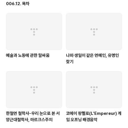
006.12. 목차
예술과 노동에 관한 말싸움
나와 생일이 같은 연예인, 유명인
찾기
한철연 철학사-우리 눈으로 본 서
코에이 랑펠로(L'Empereur) 게
양근대철학사, 마르크스주의
임 오프닝 배경음악