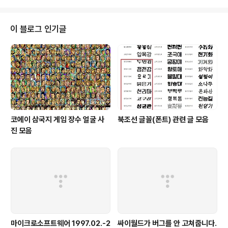
다. 해군복을 입은 소녀시대, 신곡이 어떤 노래가 될지 궁금
하다. ---2012. 5. 13. 추가 비슷한 오보: 한국경제 효연
말실수 기사 오보
이 블로그 인기글
코에이 삼국지 게임 장수 얼굴 사
북조선 글꼴(폰트) 관련 글 모음
진 모음
마이크로소프트웨어 1997.02.-2
싸이월드가 버그를 안 고쳐줍니다.