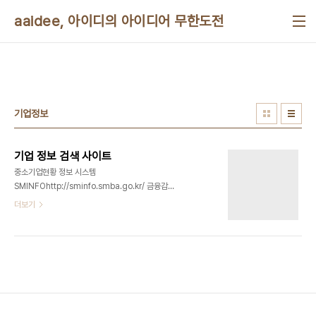
본문 바로가기
aaidee, 아이디의 아이디어 무한도전
기업정보
기업 정보 검색 사이트
중소기업현황 정보 시스템
SMINFOhttp://sminfo.smba.go.kr/ 금융감독
원 DARThttp://dart.fss.or.kr/ 대한상공회의소
더보기
http://www.korchambiz.net/main.jsp 서울기
업정보망
http://www.bizseoul.net/bizseoul/main.jsp
각 신용정보회사http://www.kisreport.com/ 각
구직사이트