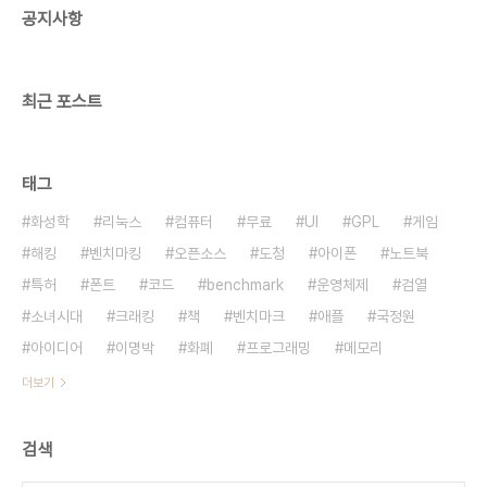
공지사항
최근 포스트
태그
화성학
리눅스
컴퓨터
무료
UI
GPL
게임
해킹
벤치마킹
오픈소스
도청
아이폰
노트북
특허
폰트
코드
benchmark
운영체제
검열
소녀시대
크래킹
책
벤치마크
애플
국정원
아이디어
이명박
화폐
프로그래밍
메모리
더보기
검색