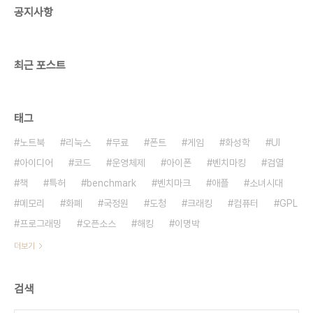
공지사항
상대시간이 나오는 것이 있었습니다. 백악관에서도
쓰는 드루팔을 심도있게 관찰하면 관리자, 서버소유
자, 네트워크 제공자, 작자, 독자, 관찰자, 검..
최근 포스트
태그
노트북
리눅스
무료
폰트
게임
화성학
UI
아이디어
코드
운영체제
아이폰
벤치마킹
검열
책
특허
benchmark
벤치마크
애플
소녀시대
메모리
화폐
국정원
도청
크래킹
컴퓨터
GPL
프로그래밍
오픈소스
해킹
이명박
더보기
검색