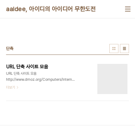
본문 바로가기
aaidee, 아이디의 아이디어 무한도전
단축
URL 단축 사이트 모음
URL 단축 사이트 모음
http://www.dmoz.org/Computers/Internet/Web_Design_and_Development/Ho
bitlyhttps://bitly.com/ Google url
더보기
shortenerhttp://goo.gl/
TinyURL,comhttp://tinyurl.com/
is.gdhttp://is.gd/ TINY shorter
URLshttp://tiny.cc/ ow.lyhttp://ow.ly/
ShortURL.comhttp://www.shorturl.com/