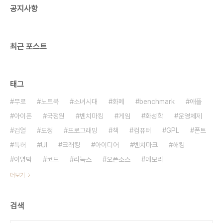
공지사항
최근 포스트
태그
무료
노트북
소녀시대
화폐
benchmark
애플
아이폰
국정원
벤치마킹
게임
화성학
운영체제
검열
도청
프로그래밍
책
컴퓨터
GPL
폰트
특허
UI
크래킹
아이디어
벤치마크
해킹
이명박
코드
리눅스
오픈소스
메모리
더보기
검색