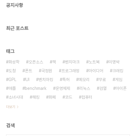
공지사항
임예진씨 추종자가 있었다. 카페 팬클럽까지 만들었
던 사람인데, 내가 일기에 이 사람 혹시 검찰 쪽 아닐
까 하는 의혹을 적은 적 있다. 나..
최근 포스트
태그
화성학
오픈소스
책
벤치마크
노트북
이명박
도청
폰트
국정원
프로그래밍
아이디어
크래킹
GPL
UI
벤치마킹
특허
메모리
무료
게임
애플
benchmark
운영체제
리눅스
검열
아이폰
소녀시대
해킹
화폐
코드
컴퓨터
더보기
검색