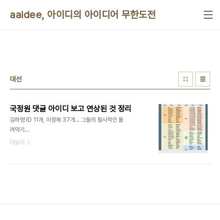
본문 바로가기
aaidee, 아이디의 아이디어 무한도전
대선
국정원 댓글 아이디 보고 연상된 것 정리
김하영 ID 11개, 이정복 37개... 그들의 필사적인 돌
려막기
http://www.ohmynews.com/nws_web/view/at_pg.aspx?
더보기
CNTN_CD=A0001898837 진선미 의원, 국정
원 아이디 73개 세부 내역 공개 여기 공개된 아이디
를 보고 연상되는 것을 정리해 보았다. 다른 기사들에
나온 아이디들을 보면 연상되는 게 없다. 다음은 김하
영 아이디다. "jinjja, 진짜진짜라묜" 내가 케이엘디
피에 안성탕면과 후속 신라면이 안기부와 후임 nis를
거꾸로 한 sin자라고 부르면 되겠다는 글을 쓴 적 있
다. 케이엘디피에는 진짜진짜 좋아해란 영화를 찍은