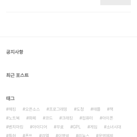
좋다고 말씀하신 적이 있다. 의보다는 인을 높이 보신
선험적인 철학적 사색은 끝났다. 이런 발견들 때문에
건데, 도올 선생님의 몸철학(기철학)과 통한다. 생물
철학은 결코 다시 옛날과 동일할 수 없을 것이다. 마
학적으로도 뇌에서 이성적 판단에도 감성이 중요하
음이 과학에서..
게 작용한다고 한다. 요즘은 세상이 험하고 살기가 너
무 힘드니까 스트레스 해소로 멍쯔를 읽어도 좋을 것
이다.
공지사항
최근 포스트
태그
해킹
오픈소스
프로그래밍
도청
애플
책
노트북
화폐
코드
크래킹
컴퓨터
아이폰
벤치마킹
아이디어
무료
GPL
게임
소녀시대
특허
폰트
검열
이명박
리눅스
운영체제