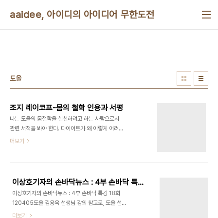
본문 바로가기
aaidee, 아이디의 아이디어 무한도전
도올
조지 레이코프-몸의 철학 인용과 서평
나는 도올의 몸철학을 실천하려고 하는 사람으로서
관련 서적을 봐야 한다. 다이어트가 왜 이렇게 어려울
까? ㅠㅠ 코끼리는 생각하지 마. 프레이밍으로 미국
더보기
정계를 휘어잡는 조지 레이코프의 책이다. 이 책 아직
못 봤는데 단종이 되어버렸다. 이럴 수가! ---
Philosophy in the flesh - The embodied
Mind and its challenge to Western
이상호기자의 손바닥뉴스 : 4부 손바닥 특강 1편. 18회 120405
Thought- P. 25마음은 본유적으로 신체화되어 있
이상호기자의 손바닥뉴스 : 4부 손바닥 특강 18회
다.사고는 대부분 무의식적이다. 추상적 개념들은 대
120405도올 김용옥 선생님 강의 참고로, 도올 선
체로 은유적이다. 이 세 가지는 인지과학의 주요발견
생님께서는 싸움꾼 멍쯔보다는 콩쯔가 더 아름답고
더보기
이다. 이성의 이러한 측면들에 관한 2000년 이상의