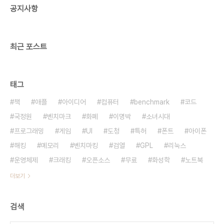
공지사항
오버플로같은 버그를 잡아서 공개하고 스스로 컴파
일하거나 제작자에게 보고합니다.
최근 포스트
태그
책
애플
아이디어
컴퓨터
benchmark
코드
국정원
벤치마크
화폐
이명박
소녀시대
프로그래밍
게임
UI
도청
특허
폰트
아이폰
해킹
메모리
벤치마킹
검열
GPL
리눅스
운영체제
크래킹
오픈소스
무료
화성학
노트북
더보기
검색