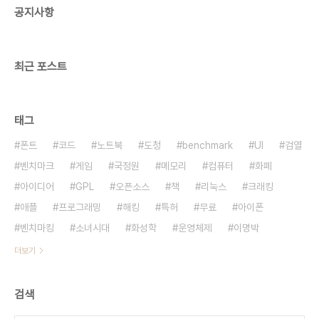
공지사항
어서 어려서부터 숫자를 더 잘 기억한다고 합니다. 유
대인들이 두각을 나타내는 이유도 유전자보다는 문
화적 차이 때문이라고 얘기하고 있습니다. 저는 평소
생..
최근 포스트
태그
폰트
코드
노트북
도청
benchmark
UI
검열
벤치마크
게임
국정원
메모리
컴퓨터
화폐
아이디어
GPL
오픈소스
책
리눅스
크래킹
애플
프로그래밍
해킹
특허
무료
아이폰
벤치마킹
소녀시대
화성학
운영체제
이명박
더보기
검색