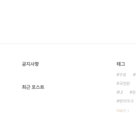
공지사항
태그
무료
국정원
최근 포스트
UI
운
벤치마크
더보기