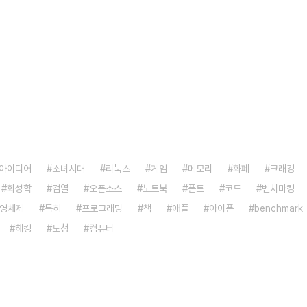
아이디어
소녀시대
리눅스
게임
메모리
화폐
크래킹
화성학
검열
오픈소스
노트북
폰트
코드
벤치마킹
영체제
특허
프로그래밍
책
애플
아이폰
benchmark
해킹
도청
컴퓨터