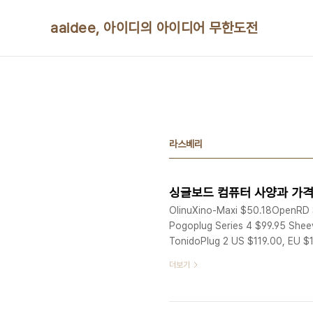
본문 바로가기
aaidee, 아이디의 아이디어 무한도전
라스베리
싱글보드 컴퓨터 사양과 가격
OlinuXino-Maxi $50.18OpenRD 
Pogoplug Series 4 $99.95 Shee
TonidoPlug 2 US $119.00, EU $
rev Cx) $125.00 BeagleBoard 
더보기
$89.00 CuBox $139.99 Gumsti
$115.00 IGE..