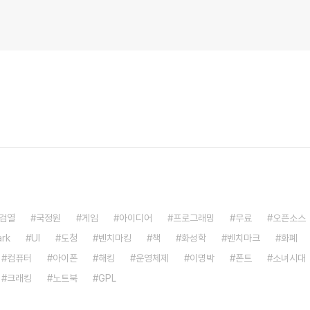
검열
국정원
게임
아이디어
프로그래밍
무료
오픈소스
rk
UI
도청
벤치마킹
책
화성학
벤치마크
화폐
컴퓨터
아이폰
해킹
운영체제
이명박
폰트
소녀시대
크래킹
노트북
GPL