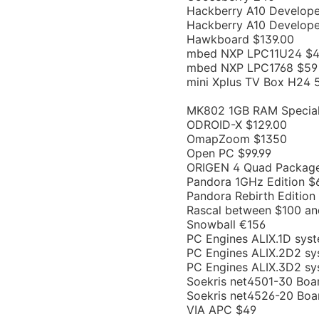
Hackberry A10 Develop
Hackberry A10 Develop
Hawkboard $139.00
mbed NXP LPC11U24 $
mbed NXP LPC1768 $59
mini Xplus TV Box H24
MK802 1GB RAM Special 
ODROID-X $129.00
OmapZoom $1350
Open PC $99.99
ORIGEN 4 Quad Packag
Pandora 1GHz Edition $
Pandora Rebirth Edition
Rascal between $100 an
Snowball €156
PC Engines ALIX.1D syst
PC Engines ALIX.2D2 sy
PC Engines ALIX.3D2 sy
Soekris net4501-30 Boar
Soekris net4526-20 Boa
VIA APC $49