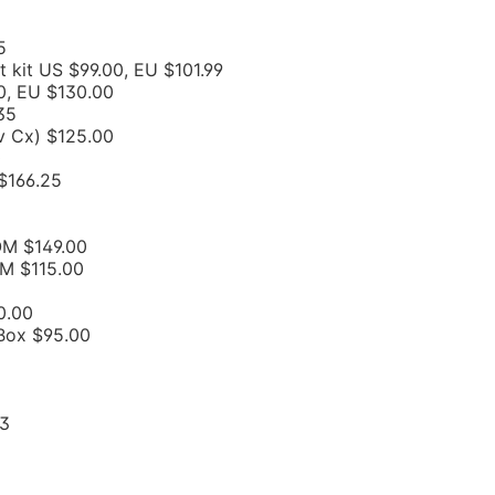
5
kit US $99.00, EU $101.99
0, EU $130.00
35
v Cx) $125.00
0
$166.25
OM $149.00
M $115.00
0.00
Box $95.00
13