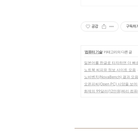
공감
구독하
'
컴퓨터 기술
' 카테고리의 다른 글
일본어를 한글로 타자하면 더 빠
노트북 씨피유 정보 사이트 모음
노바벤치(NovaBench) 결과 모
오픈피씨(Open PC) 사양을 보여주
화제의 99달러(12만원)짜리 컴퓨