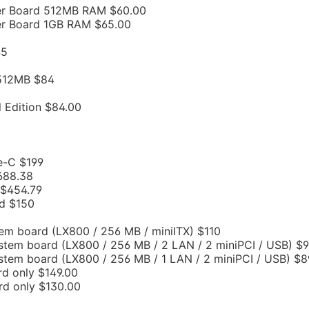
er Board 512MB RAM $60.00
er Board 1GB RAM $65.00
45
 512MB $84
Edition $84.00
e-C $199
688.38
 $454.79
d $150
em board (LX800 / 256 MB / miniITX) $110
stem board (LX800 / 256 MB / 2 LAN / 2 miniPCI / USB) $
stem board (LX800 / 256 MB / 1 LAN / 2 miniPCI / USB) $8
d only $149.00
rd only $130.00