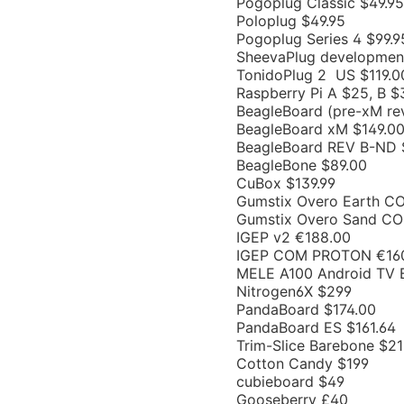
Pogoplug Classic $49.95
Poloplug $49.95
Pogoplug Series 4 $99.9
SheevaPlug development 
TonidoPlug 2 US $119.0
Raspberry Pi A $25, B $
BeagleBoard (pre-xM re
BeagleBoard xM $149.0
BeagleBoard REV B-ND 
BeagleBone $89.00
CuBox $139.99
Gumstix Overo Earth C
Gumstix Overo Sand CO
IGEP v2 €188.00
IGEP COM PROTON €16
MELE A100 Android TV 
Nitrogen6X $299
PandaBoard $174.00
PandaBoard ES $161.64
Trim-Slice Barebone $2
Cotton Candy $199
cubieboard $49
Gooseberry £40