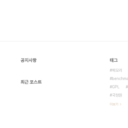
공지사항
태그
메모리
benchma
최근 포스트
GPL
국정원
더보기