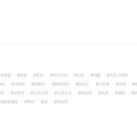
검열
화폐
폰트
아이디어
도청
애플
프로그래밍
rk
크래킹
컴퓨터
벤치마킹
리눅스
노트북
게임
책
이명박
소녀시대
오픈소스
화성학
무료
해킹
운영체제
특허
UI
아이폰