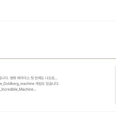
니다. 영화 레이더스 첫 씬에도 나오죠...
/Rube_Goldberg_machine 게임도 있습니다.
e_Incredible_Machine
ki/Mouse_Trap_(board_game) 예술에도 있네요 레일 위로 볼이 굴러가
/wiki/Rolling_Ball_Sculpture 문학도 있네요.
/Deathtrap_(plot_device) 학술적인 내용도 있군요.
.