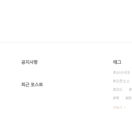
공지사항
태그
소녀시대
오픈소스
최근 포스트
코드
책
화
더보기