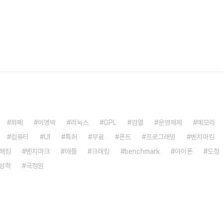
화폐
이명박
리눅스
GPL
검열
운영체제
메모리
컴퓨터
UI
특허
무료
폰트
프로그래밍
벤치마킹
해킹
벤치마크
애플
크래킹
benchmark
아이폰
도청
성학
국정원