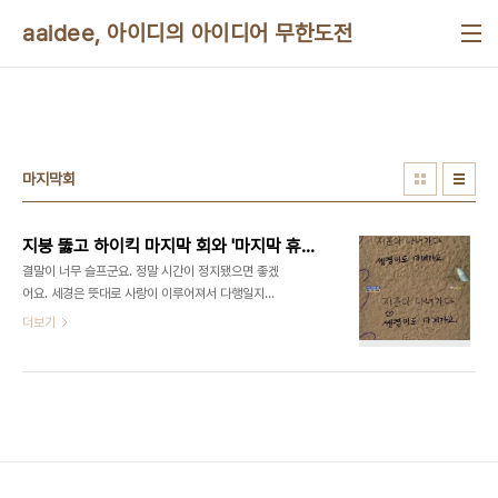
본문 바로가기
aaidee, 아이디의 아이디어 무한도전
마지막회
지붕 뚫고 하이킥 마지막 회와 '마지막 휴양지'
결말이 너무 슬프군요. 정말 시간이 정지됐으면 좋겠
어요. 세경은 뜻대로 사랑이 이루어져서 다행일지도
모르겠네요... 저도 좋아하는 사람 생각하면서 이런
더보기
낙서를 한 적이 있어서 애틋했습니다. 생일날 봤던
96회입니다. 정말 예술같이 네 명이 만나게 된 회이
죠. 지붕 뚫고 하이킥 96회, 마지막 휴양지에 담긴
메시지의 의미
http://www.mediaus.co.kr/news/articleView.html?
idxno=9319 "세경은 '마지막 휴양지'라는 그림을
유심히 쳐다보면서 슬픈 미소를 띈 적이 있다. 그림
속에는 빨간 목도리를 한듯한 여자와 남자가 한 건물