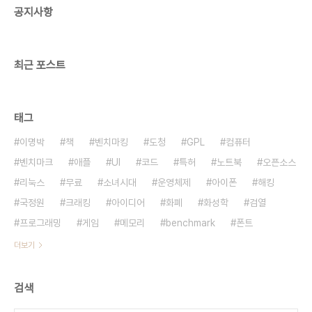
공지사항
앞에 있었고 옆에는 차가 주차돼 있었다. 의미심장한
그림의 이름과 분위기가, 마지막 방송서 차랑 빗길 사
고로 세상을 떠난 지훈-세경의 모습과 비슷..
최근 포스트
태그
이명박
책
벤치마킹
도청
GPL
컴퓨터
벤치마크
애플
UI
코드
특허
노트북
오픈소스
리눅스
무료
소녀시대
운영체제
아이폰
해킹
국정원
크래킹
아이디어
화폐
화성학
검열
프로그래밍
게임
메모리
benchmark
폰트
더보기
검색