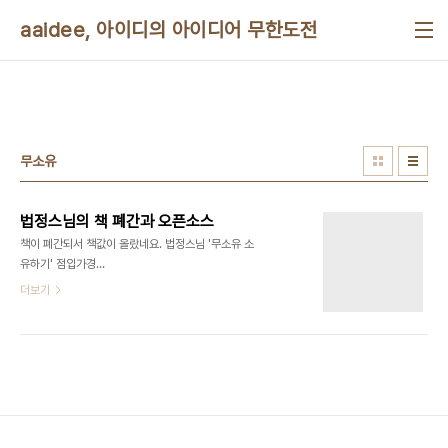
본문 바로가기
aaidee, 아이디의 아이디어 무한도전
무소유
법정스님의 책 폐간과 오픈소스
책이 폐간되서 책값이 올랐네요. 법정스님 '무소유 소
유하기' 점입가경
http://news.naver.com/main/read.nhn?
더보기
mode=LSD&mid=sec&sid1=103&oid=001&ai...
최고 7만7천원까지 올라갔다고 하네요. 제 의문을
정리하면 1. 글 저작권과 인세 소유(비트) 2. 종이 책
과 되팔 수 있는 권리 소유(아톰) 3. 전자책과 되팔
수 있는 권리 소유(비트) 4. 글의 내용 소유(비트) 이
네가지의 소유가 있는데 법정 스님의 뜻에 따르자면
어떤 소유가 소유일지 궁금합니다. 넷 중 어떤 소유를
포기해야 스님의 유지에 따라 무소유가 될까요? 법정