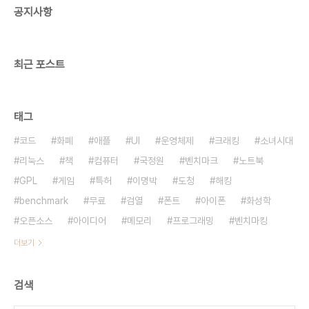
공지사항
무소유 라이센스를 만들어봐도 되겠습니다.
최근 포스트
태그
코드
화폐
애플
UI
운영체제
크래킹
소녀시대
리눅스
책
컴퓨터
국정원
벤치마크
노트북
GPL
게임
특허
이명박
도청
해킹
benchmark
무료
검열
폰트
아이폰
화성학
오픈소스
아이디어
메모리
프로그래밍
벤치마킹
더보기
검색