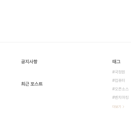
공지사항
태그
국정원
컴퓨터
최근 포스트
오픈소스
벤치마킹
더보기