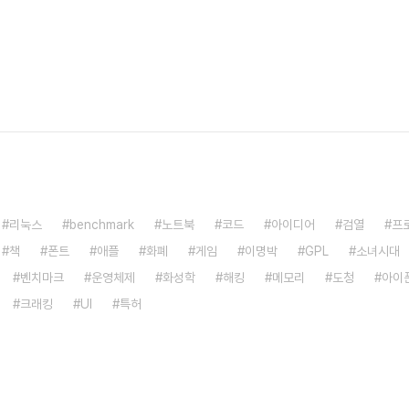
리눅스
benchmark
노트북
코드
아이디어
검열
프
책
폰트
애플
화폐
게임
이명박
GPL
소녀시대
벤치마크
운영체제
화성학
해킹
메모리
도청
아이
크래킹
UI
특허