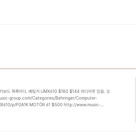
보드 목록이다. 베링거 UMX610 $180 $144 미디아웃 있음. 오
c-group.com/Categories/Behringer/Computer-
MX610/p/P0A1K MOTÖR 61 $500 http://www.music-
er/Computer-Audio/Keyboard-
1/p/P0AYR 다이나톤 DCK-61 중고 9만 미디포트 없음
e/html/product/product_view.php?pr_idx=24&page=1&pc..