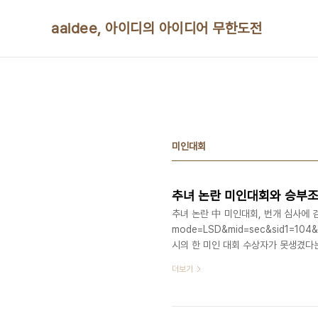
본문 바로가기
aaidee, 아이디의 아이디어 무한도전
미인대회
추녀 논란 미인대회와 승부조
추녀 논란 中 미인대회, 번개 심사에 검색 제
mode=LSD&mid=sec&sid1=10
시의 한 미인 대회 수상자가 못생겼다는
사 과정 목격담을 전해 비리 의혹이 증
더보기
게다가 13일 현재 '충칭'을 포함해 
한돼 막강한 배후 세력이 있는 것이 아
다. 한국 미인 대회도 못 생긴 사자머리