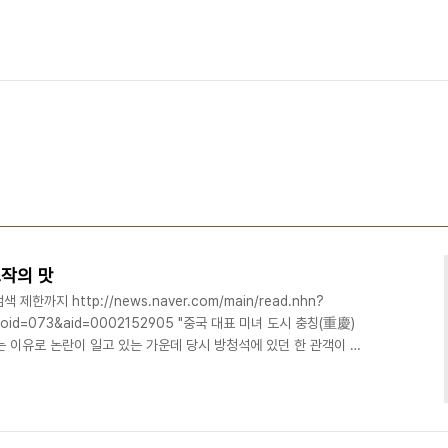
작의 맛
한까지 http://news.naver.com/main/read.nhn?
4&oid=073&aid=0002152905 "중국 대표 미녀 도시 충칭(重慶)
 이유로 논란이 일고 있는 가운데 당시 방청석에 있던 한 관객이 심
폭되고 있다. 천 씨의 증언이 비리 의혹에 더욱 힘을 실은 까닭이다.
충칭 미인 대회와 관련된 단어에 대한 웨이보(중국판 트위터) 검색도 제
니냐는 의심까지 일고 있다. 미적 감성으로 부패를 탐지할 수 있습니
 아가씨들이 ..