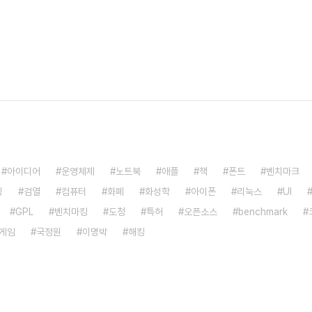
아이디어
운영체제
노트북
애플
책
폰트
벤치마크
밍
검열
컴퓨터
화폐
화성학
아이폰
리눅스
UI
GPL
벤치마킹
도청
특허
오픈소스
benchmark
게임
국정원
이명박
해킹