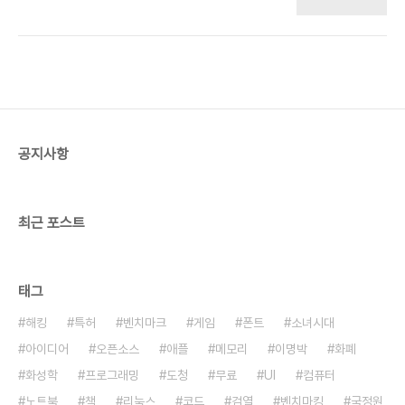
둑(Freed Go)이라고 이름이 붙었습니다.
http://www.leweyg.com/lc/freedgo.html 링
크된 사이트를 보니 좌표계도 직교 좌표 뿐 아니라 다
양한 좌표에 적용된 게 있습니다.
http://www.di.fc.ul.pt/~jpn/gv/boards.htm
저는 바둑을 전혀 못 둬서 내용은 이해가 안갑니다.
체스나 장기같은 것도 3차원 좌표로 하도록 만들어
둔 게 있겠지요. 워크래프트, 스타크래프트1은 지하,
공지사항
지상, 하늘을 갈 수 있으니까 비슷하기도 합니다. 그
렇다면 4차원 바둑은 어떻게 둘지 궁금해집니다. 이
런 생각도 둡니다. 태어나지..
최근 포스트
태그
해킹
특허
벤치마크
게임
폰트
소녀시대
아이디어
오픈소스
애플
메모리
이명박
화폐
화성학
프로그래밍
도청
무료
UI
컴퓨터
노트북
책
리눅스
코드
검열
벤치마킹
국정원