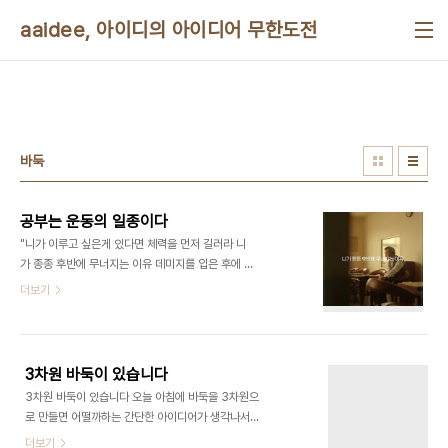
본문 바로가기
aaidee, 아이디의 아이디어 무한도전
바둑
공부는 운동의 일종이다
"니가 이루고 싶은게 있다면 체력을 먼저 길러라 니
가 종종 후반에 무너지는 이유 데미지를 입은 후에 회
복이 더딘 이유 실수한 후 복구가 더딘 이유 다 체력
더보기
의 한계 때문이야 체력이 약하면 빨리 편안함을 찾게
되고 그러면 인내심이 떨어지고 그리고 그 피로감을
견디지 못하면 승부 따위는 상관 없는 지경에 이르지
이기고 싶다면 니 고민을 충분히 견뎌줄 몸을 먼저 만
3차원 바둑이 있습니다
들어 정신력은 체력의 보호 없이는 구호 밖에 안돼"
3차원 바둑이 있습니다 오늘 아침에 바둑을 3차원으
미생이란 드라마에 나오는 대사라고 한다. 고등학교
로 만들면 어떨까하는 간단한 아이디어가 생각나서
때까지 영육이원론 교육을 잘못 받아서 몰랐던 사실
검색해보니 역시 연구해 두신 분이 있군요. 프리드 바
더보기
이다. 바둑도 운동의 일종이다.