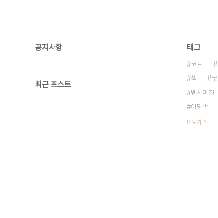
공지사항
태그
코드
책
무
최근 포스트
벤치마킹
이명박
더보기