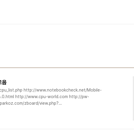
모음
pu_list.php http://www.notebookcheck.net/Mobile-
.0.html http://www.cpu-world.com http://pw-
.parkoz.com/zboard/view.php?
age=3&sn=off&ss=on&sc=off&select_arrange=headnum&desc=asc&n
nara.cafe?
Fsearch.clubid=10050146%26searc..