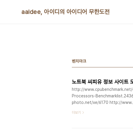
본문 바로가기
aaidee, 아이디의 아이디어 무한도전
벤치마크
노트북 씨피유 정보 사이트 
http://www.cpubenchmark.net/c
Processors-Benchmarklist.2436
photo.net/xe/6170 http://www
id=my_tips&page=1&sn1=&divp
더보기
http://cafe.naver.com/joonggo
iframe_url=/ArticleList.nhn%3