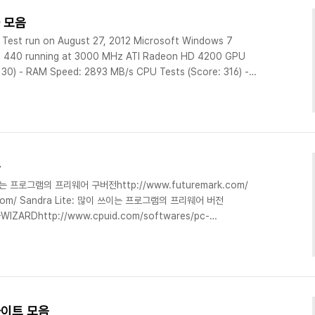
과 모음
 Test run on August 27, 2012 Microsoft Windows 7
 X3 440 running at 3000 MHz ATI Radeon HD 4200 GPU
0) - RAM Speed: 2893 MB/s CPU Tests (Score: 316) -
ond: 77062422 - Integer Operations/Second:
ated/Second: 797446 Graphics Tests (Score: 23) - 3D
음
이는 프로그램의 프리웨어 구버전http://www.futuremark.com/
h.com/ Sandra Lite: 많이 쓰이는 프로그램의 프리웨어 버전
C-WIZARDhttp://www.cpuid.com/softwares/pc-
O64 http://www.hwinfo.com/
t/kr/products/cinebench/overview.html Prime95: 메르
ttp://www.mersenne.org/freesoft/ wPrime..
사이트 모음