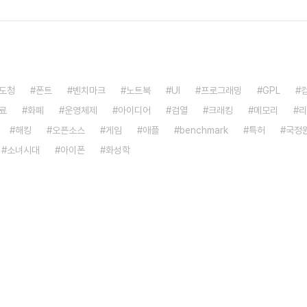
도청
폰트
벤치마크
노트북
UI
프로그래밍
GPL
료
화폐
운영체제
아이디어
검열
크래킹
메모리
리
해킹
오픈소스
게임
애플
benchmark
특허
국정
소녀시대
아이폰
화성학