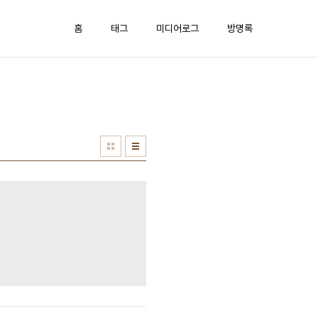
홈
태그
미디어로그
방명록
o=12943