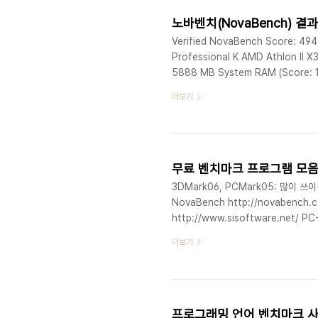
노바벤치(NovaBench) 결
Verified NovaBench Score: 494
Professional K AMD Athlon II
5888 MB System RAM (Score: 13
Floating Point Operations/Sec
더보기
247815687 - MD5 Hashes Gener
Frames Pe..
무료 벤치마크 프로그램 모
3DMark06, PCMark05: 많이 쓰
NovaBench http://novabenc
http://www.sisoftware.net/ P
wizard.html HWiNFO32, HWiNF
더보기
CINEBENCHhttp://www.maxon.ne
센 소수를 찾는 속도를 벤치마킹하는 프로그램h
프로그래밍 언어 벤치마크 