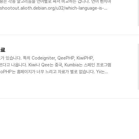
내용은 각종 알고리듬을 언어별로 짜서 비교하는 겁니다. 언어 벤치마
otout.alioth.debian.org/u32/which-language-is-
 루비가 1위를 하다가 최근에 파이썬으로 바뀌었습니다. 자바스크립트나 펄도
타입 선언이 없는 언어들이 분량이 적은 것 같습니다. 쿼드코어판에서
/shootout.alioth.debian.org/u32q/which-language-
자료
니다. 특히 Codeigniter, QeePHP, KiwiPHP,
가 빠르다고 나옵니다. Kiwi나 Qee는 중국, Kumbia는 스페인 프로그램
oPHP는 홈페이지가 너무 느리고 자료가 별로 없습니다. Yii는
직 모르겠습니다. Akelos도 꽤 사용하는 프레임워크인데 성능평가는 찾
 배우기 쉬운 정도, 프로그래밍 난이도를 따지면 뭐가 제일 좋을까
007/jan/25/performance-test-of-6-leading-