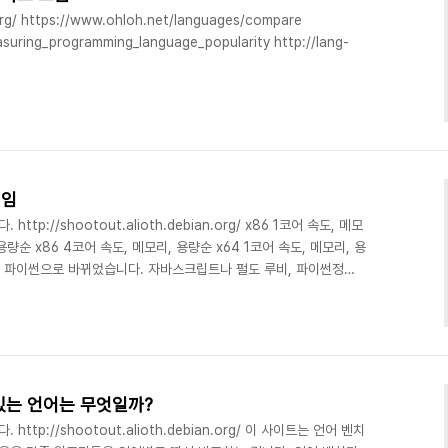
org/ https://www.ohloh.net/languages/compare
easuring_programming_language_popularity http://lang-
/content/paperinfo/tpci/index.html
arbingersys.com/index.html
ds http://www.simplyhired.com/a/jobtrends/home
게임
p://shootout.alioth.debian.org/ x86 1코어 속도, 메모
용량순 x86 4코어 속도, 메모리, 용량순 x64 1코어 속도, 메모리, 용
에 파이썬으로 바뀌었습니다. 자바스크립트나 펄도 루비, 파이썬정도
 언어들이 분량이 적은 것 같습니다. 쿼드코어판에서는 파이썬3가 제일
시간, Memory KB는 사용 메모리, Code B는 gzip으로 압축한 용
 프로그램 분량을 벤치마킹할 수 있습니다. 전반적으로 파이썬, 루비,
있는 언어는 무엇일까?
tp://shootout.alioth.debian.org/ 이 사이트는 언어 벤치