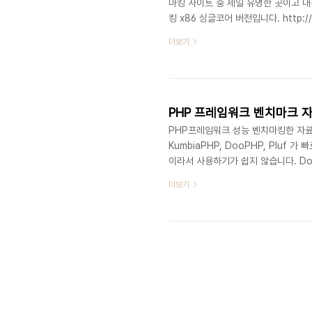
마킹 사이트 중 제일 유명한 곳이고 
킹 x86 싱글코어 버전입니다. http://sho
best.php?calc=ca... 계속
더보기
루비, 파이썬정도 분량입니다. 특히, 
는 파이썬3가 제일 짧다고 나옵니다. http:/
i..
PHP 프레임워크 벤치마크 
PHP프레임워크 성능 벤치마킹한 자료가 있습
KumbiaPHP, DooPHP, Pluf 
이라서 사용하기가 쉽지 않습니다. Do
Codeigniter보다 약간 빠른데 아
더보기
을 수가 없었습니다. 이 중에서 속도와
요? http://www.alrond.com/en/2
frameworks/ http://www..