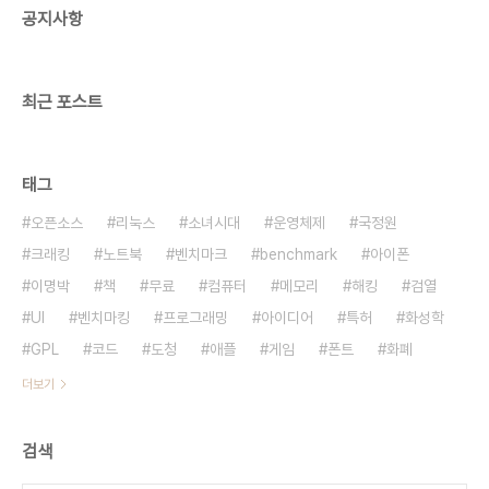
공지사항
의 더미 정보와 혼합해 정답을 본인에게 묻는 형태의
장치이다. 이 시스템은 6월28일부터 30일에 개최
되는 제3회 정보 세큐리티 엑스포에 전시된다. 출처:
야후제펜 내용을 보니..
최근 포스트
태그
오픈소스
리눅스
소녀시대
운영체제
국정원
크래킹
노트북
벤치마크
benchmark
아이폰
이명박
책
무료
컴퓨터
메모리
해킹
검열
UI
벤치마킹
프로그래밍
아이디어
특허
화성학
GPL
코드
도청
애플
게임
폰트
화폐
더보기
검색