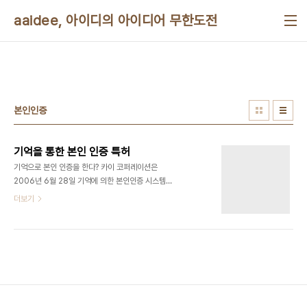
본문 바로가기
aaidee, 아이디의 아이디어 무한도전
본인인증
기억을 통한 본인 인증 특허
기억으로 본인 인증을 한다? 카이 코퍼레이션은
2006년 6월 28일 기억에 의한 본인인증 시스템으
로 미국 특허를 6월 20일에 취득했다고 발표했다.
더보기
패스워드인증에서도 생체인증이 아닌 이용자본인의
기억을 이용한 새로운 본인인증시스템으로,미국 특
허 번호 7065786번이다.이 본인 인증 시스템은
이미 일본 특허를 받아논 상태이다.(특허 번호
3695695번) 기본특허는 패스메모리라고 명명된
상태이며 이용자본인이 기억하는 어릴적 이름 양친
과 갔던 해수욕장등의 장소명,옛날 사진등을 사전 시
스템에 등록해 본인 인증 조작시에 이것을 다른 복수