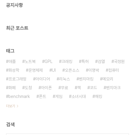
공지사항
큰 속박이 전제되어야 한다고 합니다. 그래서 자유란
말도 문제가 있는 단어라고 하고 자율이란 표현이 더
괜찮다고 합니다. 제가 느끼기에도 정부가 자유..
최근 포스트
태그
애플
노트북
GPL
크래킹
특허
검열
국정원
화성학
운영체제
UI
오픈소스
이명박
컴퓨터
프로그래밍
아이디어
리눅스
벤치마킹
메모리
화폐
도청
아이폰
무료
책
코드
벤치마크
benchmark
폰트
게임
소녀시대
해킹
더보기
검색