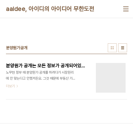
본문 바로가기
aaidee, 아이디의 아이디어 무한도전
분양원가공개
분양원가 공개는 모든 정보가 공개되어있는 완전경쟁시장과 비슷한 것인가?
노무현 정부 때 분양원가 공개를 하려다가 시장원리
에 안 맞는다고 안했거든요. 그것 때문에 부동산 가격
못 잡았습니다. 그런데 제가 알기로는 완전경쟁시장
더보기
은 모든 정보가 공개되어 있는 시장이란 말이죠. 그런
데 완전경쟁을 추구하는 자칭 자유주의자들은 정보
공개 찬성해야 맞는 거 아닌가요? 한 분이 직원 연봉
도 공개해야되냐고 반박하셨는데요, 직원들 인건비
합해서 공개하기만 해도 되죠. 한명 한명 까지도 필요
할까요? 자유란 말은 영어로 freedom인데요. 철학
적으로 어휘를 보면, free란 속박을 전제로 했을 때
일시적으로 풀린 종속 개념이기 때문에 free에는 더