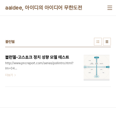
본문 바로가기
aaidee, 아이디의 아이디어 무한도전
블런델
블런델-고스초크 정치 성향 모델 테스트
http://www.pncreport.com/series/pollintro.html?
lm=04
http://www.pncreport.com/report/issue.html?
더보기
mode=view&code=h2b_issue&uid=105.00&pnt=1&g=&lm=
1970~90년대 한국의 사회운동은 민주주의 세력,
자유주의 세력, 사회주의 세력 등이 당면과제인 ‘민주
화’를 성취하기 위해 보수정당 (민주당 등) 과 연대하
는 양상이었음 사회주의 세력의 독자정당 창당 시도
는 현실법의 한계에 부딪혀 좌초함 이에 따라 일반 국
민들은 좌파정당 vs 우파정당의 대립을 경험해 본적
이 없으며, 정당지지 역시 우파들의 보수정당 중에서