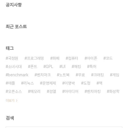
공지사항
선택해 왔던 것임 다만, 민주노동당 지지자들은 이념
적 선택을 하는 측면이 강한 것으로 보임 이..
최근 포스트
태그
국정원
프로그래밍
화폐
컴퓨터
아이폰
코드
소녀시대
폰트
GPL
UI
해킹
특허
benchmark
벤치마크
노트북
무료
크래킹
게임
애플
리눅스
운영체제
이명박
도청
책
오픈소스
메모리
검열
아이디어
벤치마킹
화성학
더보기
검색