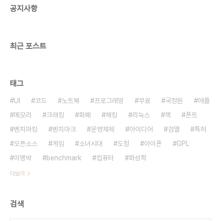
공지사항
럼 보이는 무리에게 포위 당합니다. 비명자는 고통으
로 인해 자살했으나 좀비처럼 살아남은 사람입니다.
이들이 지르는 비명은 주위 사람의 고막을 찢듯..
최근 포스트
태그
UI
코드
노트북
프로그래밍
무료
국정원
애플
메모리
크래킹
화폐
해킹
리눅스
책
폰트
벤치마킹
벤치마크
운영체제
아이디어
검열
특허
오픈소스
게임
소녀시대
도청
아이폰
GPL
이명박
benchmark
컴퓨터
화성학
더보기
검색