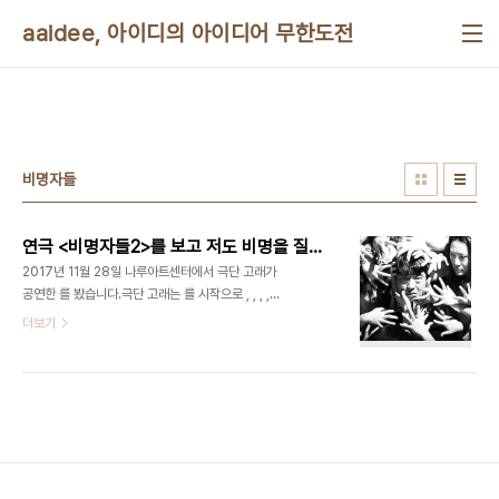
본문 바로가기
aaidee, 아이디의 아이디어 무한도전
비명자들
연극 <비명자들2>를 보고 저도 비명을 질러봤습니다
2017년 11월 28일 나루아트센터에서 극단 고래가
공연한 를 봤습니다.극단 고래는 를 시작으로 , , , ,
등 우리 사회의 어두운 면을 반추하는 공연을 해왔습
더보기
니다. 저도 지난 번에 을 감명깊게 봤습니다. 연극의
시작은 잔혹하고 강렬합니다. 티벳에서 독립운동을
하던 자들이 중국 군인에 의해 포로가 되어 무릎을 꿇
고 앉아있습니다. 이들은 중국군의 위협에 굴복하지
않다가 고결한 희생을 당합니다. 중국군의 연이은 총
소리와 통역가의 비명, 이를 지켜보는 보현의 울음이
섬뜩하게 울립니다.다음 장부터는 한국이 무대입니
다. 비명자라고 불리는 소복을 입은 한 사람이 전경처