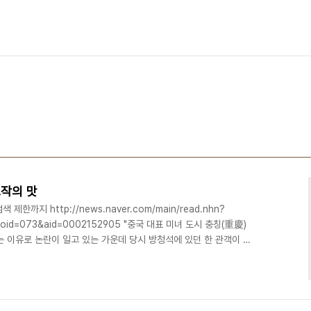
작의 맛
한까지 http://news.naver.com/main/read.nhn?
4&oid=073&aid=0002152905 "중국 대표 미녀 도시 충칭(重慶)
 이유로 논란이 일고 있는 가운데 당시 방청석에 있던 한 관객이 심
폭되고 있다. 천 씨의 증언이 비리 의혹에 더욱 힘을 실은 까닭이다.
충칭 미인 대회와 관련된 단어에 대한 웨이보(중국판 트위터) 검색도 제
니냐는 의심까지 일고 있다. 미적 감성으로 부패를 탐지할 수 있습니
 아가씨들이 ..