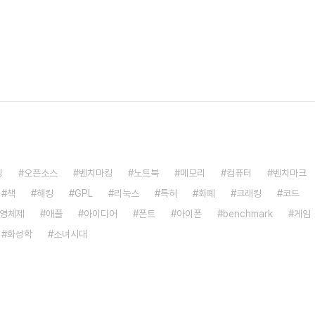
밍
오픈소스
벤치마킹
노트북
메모리
컴퓨터
벤치마크
책
해킹
GPL
리눅스
특허
화폐
크래킹
코드
영체제
애플
아이디어
폰트
아이폰
benchmark
게임
화성학
소녀시대