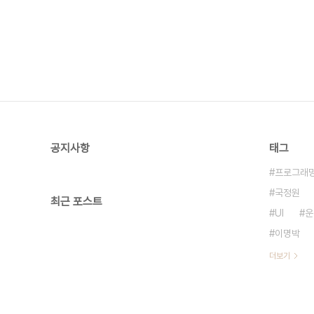
공지사항
태그
프로그래
국정원
최근 포스트
UI
운
이명박
더보기