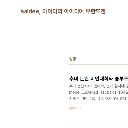
본문 바로가기
aaidee, 아이디의 아이디어 무한도전
성형
추녀 논란 미인대회와 승부조
추녀 논란 中 미인대회, 번개 심사에 검색 제
mode=LSD&mid=sec&sid1=10
시의 한 미인 대회 수상자가 못생겼다는
사 과정 목격담을 전해 비리 의혹이 증
더보기
게다가 13일 현재 '충칭'을 포함해 
한돼 막강한 배후 세력이 있는 것이 아
다. 한국 미인 대회도 못 생긴 사자머리