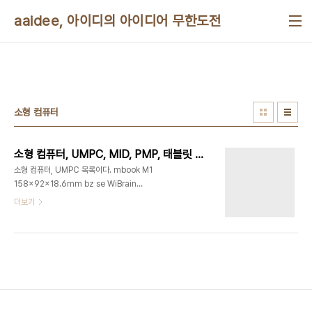
본문 바로가기
aaidee, 아이디의 아이디어 무한도전
소형 컴퓨터
소형 컴퓨터, UMPC, MID, PMP, 태블릿 목록
소형 컴퓨터, UMPC 목록이다. mbook M1
158x92x18.6mm bz se WiBrain
B1=LM/LH=B1L/LS=B1S 가로192mm, 세로
더보기
82mm, 두께 28.2mm
http://k.daum.net/qna/view.html?
qid=3djmQ Raon Digital 베가 160(W) x
80(H) x 27.5(D)mm 에버런 STD:SH6 H6
Lite:H3 S6 170*83*25
http://cafe.daum.net/geogi/7ADl/106?
nil_openapi=search 에버런 노트성주 탱고윙 빌
립 s5 154*84*24.4mm s7 210*117*26