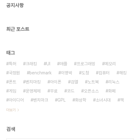
공지사항
s70ex n5 소니 ux 시리즈 ux50 ux91 UX17LP,
P25, P15 삼성 q1 가로 227 × 세로 139.5 ×..
최근 포스트
태그
특허
크래킹
UI
애플
프로그래밍
메모리
국정원
benchmark
이명박
도청
컴퓨터
해킹
폰트
벤치마킹
아이폰
검열
노트북
리눅스
게임
운영체제
무료
코드
오픈소스
화폐
아이디어
벤치마크
GPL
화성학
소녀시대
책
더보기
검색