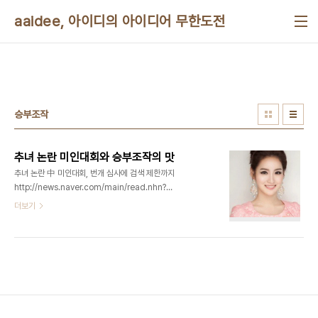
본문 바로가기
aaidee, 아이디의 아이디어 무한도전
승부조작
추녀 논란 미인대회와 승부조작의 맛
추녀 논란 中 미인대회, 번개 심사에 검색 제한까지
http://news.naver.com/main/read.nhn?
mode=LSD&mid=sec&sid1=104&oid=073&aid=0002152905
더보기
"중국 대표 미녀 도시 충칭(重慶)시의 한 미인 대회
수상자가 못생겼다는 이유로 논란이 일고 있는 가운
데 당시 방청석에 있던 한 관객이 심사 과정 목격담을
전해 비리 의혹이 증폭되고 있다. 천 씨의 증언이 비
리 의혹에 더욱 힘을 실은 까닭이다. 게다가 13일 현
재 '충칭'을 포함해 충칭 미인 대회와 관련된 단어에
대한 웨이보(중국판 트위터) 검색도 제한돼 막강한
배후 세력이 있는 것이 아니냐는 의심까지 일고 있다.