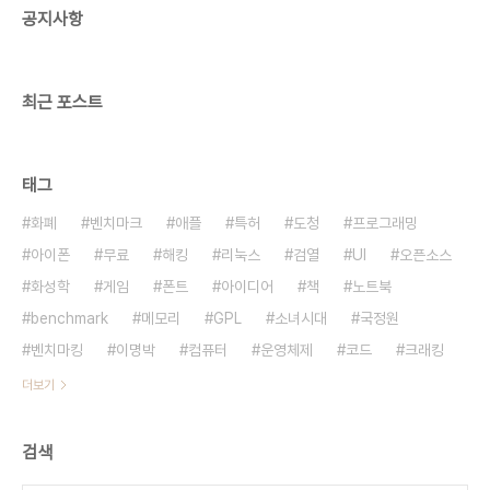
공지사항
미적 감성으로 부패를 탐지할 수 있습니다. 한국 미인
대회도 못 생긴 사자머리 아가씨들이 ..
최근 포스트
태그
화폐
벤치마크
애플
특허
도청
프로그래밍
아이폰
무료
해킹
리눅스
검열
UI
오픈소스
화성학
게임
폰트
아이디어
책
노트북
benchmark
메모리
GPL
소녀시대
국정원
벤치마킹
이명박
컴퓨터
운영체제
코드
크래킹
더보기
검색