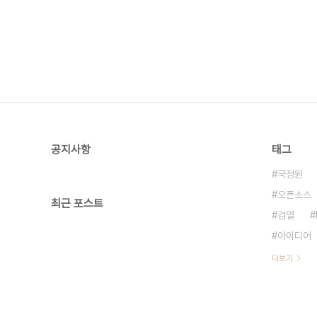
공지사항
태그
국정원
오픈소스
최근 포스트
검열
아이디어
더보기