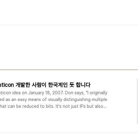
nticon 개발한 사람이 한국계인 듯 합니다
icon idea on January 18, 2007. Don says, "I originally
ed as an easy means of visually distinguishing multiple
hat can be reduced to bits. It's not just IPs but also
HO, too much of the web what we read are textual or
ot easy to distinguish at..