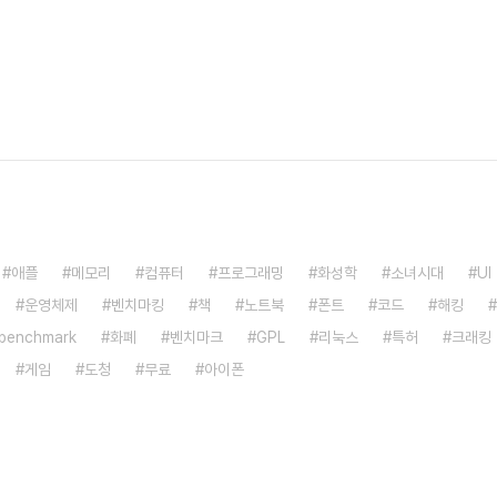
애플
메모리
컴퓨터
프로그래밍
화성학
소녀시대
UI
운영체제
벤치마킹
책
노트북
폰트
코드
해킹
benchmark
화폐
벤치마크
GPL
리눅스
특허
크래킹
게임
도청
무료
아이폰