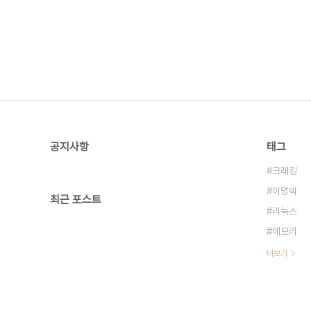
공지사항
태그
크래킹
이명박
최근 포스트
리눅스
메모리
더보기