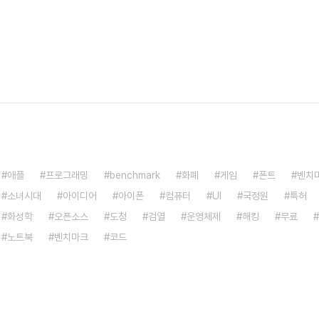
애플
프로그래밍
benchmark
화폐
게임
폰트
벤치
소녀시대
아이디어
아이폰
컴퓨터
UI
국정원
특허
화성학
오픈소스
도청
검열
운영체제
해킹
무료
노트북
벤치마크
코드