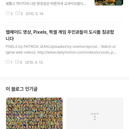
붕뚫고 하이킥에 나온 황정음은 바른자세 교과서모델이었
고 이름 유래가 훈민정음입니다. 아유미는 아빠가 일본 민
2
3
2010. 5. 14.
단 간부였다네요. 수진 사진은 북한 인터넷 카지노 홈페이
지에 모델로 사용된 적 있죠. (서울=연합뉴스) 북한이 직접
제작해 운영하는 '조선엑스포닷컴(www.chosunexpo.c
웹메이드 영상, Pixels, 픽셀 게임 주인공들이 도시를 침공합
om)'을 통해 최근 개발했다고 밝힌 온라인 보드게임 '블랙
잭' 게임 메임화면에 등장한 여성은 이전 남한 여성그룹 '슈
니다
글 내용
가'의 멤버인 박수진이다. 2009.2.22 전 소속사 대표가
PIXELS by PATRICK JEAN.Uploaded by onemoreprod. - Watch or
소녀시대 써니 아빠입니다. 라커였다고 하네요. 아유미 일
iginal web videos. http://www.dailymotion.com/video/xcv6dv_pix
본 앨범에 I.D란 노래가 있는데 제 다른 아이디랑 같아서 기
els-by-patrick-jean_creation?... http://www.onemoreproduction.
억납니다. ㅎㅎ 작곡가 황성제씨 얘기로는 아유미가 이미
1
0
2010. 4. 13.
com/ 픽셀로 대체되는 아이디어는 예전에도 여러번 등장했습니다. 신스 배경
지와 다르게 노래를 ..
음악이 있었으면 더 좋았을뻔 했습니다.
이 블로그 인기글