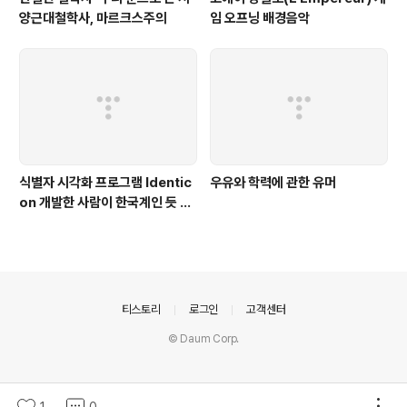
양근대철학사, 마르크스주의
임 오프닝 배경음악
식별자 시각화 프로그램 Identic
우유와 학력에 관한 유머
on 개발한 사람이 한국계인 듯 합
니다
의안내
티스토리
로그인
고객센터
© Daum Corp.