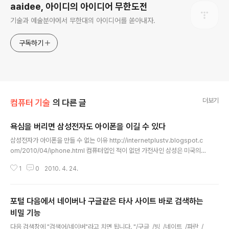
aaidee, 아이디의 아이디어 무한도전
기술과 예술분야에서 무한대의 아이디어를 쏟아내자.
구독하기
더보기
컴퓨터 기술
의 다른 글
욕심을 버리면 삼성전자도 아이폰을 이길 수 있다
글 내용
삼성전자가 아이폰을 만들 수 없는 이유 http://internetplustv.blogspot.c
om/2010/04/iphone.html 컴퓨터업인 적이 없던 가전사인 삼성은 미국의
소프트웨어 100년사의 결과물인 아이폰을 넘을 수 없다는 게 요지입니다. 맞는
1
0
2010. 4. 24.
말이지만 누구나 열심히 하면 역전할 수 있어요... 제 생각에는 안드로이드가 현
재로선 제일 유망하고 바다는 아파치나 GPL 호환으로 가면 이길 수 있습니다.
어차피 특허나 상표 문제만 안 걸리면 모든 소프트웨어는 장기간에 걸쳐서 GP
포털 다음에서 네이버나 구글같은 타사 사이트 바로 검색하는
L 호환으로 통일됩니다. 그리고 바다는 말 처럼 모든 물이 모이는 제일 낮은 곳
이니까 자바나 닷넷, GTK, QT 등 모든 언어를 지원해야됩니다. 물론 그렇게
비밀 기능
글 내용
안 갈 가능성이 크므로 바다는 망할 수도 있습니다. 소프트웨..
다음 검색창에 "검색어/네이버"라고 치면 됩니다. "/구글, /빙, /네이트, /파란, /