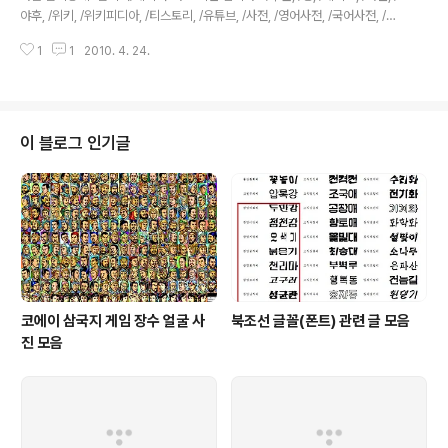
야후, /위키, /위키피디아, /티스토리, /유튜브, /사전, /영어사전, /국어사전, /쇼
핑, /지도, /뮤직, /음악, /영화, /공연, /증권, /부동산, /아고라, /책, /요즘, /키즈"
1
1
2010. 4. 24.
도 됩니다. 참고 도움말: http://blog.daum.net/ccdaum/130 http://blog.
daum.net/daumsearch/16151027
이 블로그 인기글
코에이 삼국지 게임 장수 얼굴 사
북조선 글꼴(폰트) 관련 글 모음
진 모음