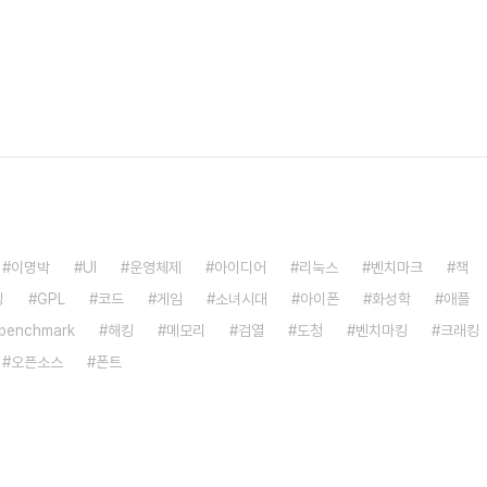
이명박
UI
운영체제
아이디어
리눅스
벤치마크
책
밍
GPL
코드
게임
소녀시대
아이폰
화성학
애플
benchmark
해킹
메모리
검열
도청
벤치마킹
크래킹
오픈소스
폰트