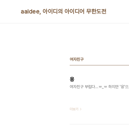
본문 바로가기
aaidee, 아이디의 아이디어 무한도전
여자친구
응
여자친구 부럽다...ㅠ_ㅠ 하지만 '응'
더보기