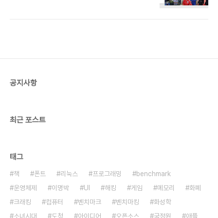
볼 때 어느 정도 인기있는 남자인지 결과를 낸다. 그
근로정신대란 말처럼 일제시대에도 쓰던 말이죠. 이
리고 그 결과를 바탕으로 피검자가 여자라면 어떤 모
번 정권에는 노동부가 고용노동부란 이름으로 바뀌
습이 되는 지 외모나 성격 등 남성이 관심있어 하는
기도 했죠. 그리고 맑시즘에서 노동의 가치를 시간으
부분을 감안해 가상 인간을 생성해준다. 쉽게 말해 남
로 측정한..
자들에게 네가 여자라면 이런 모습이야 하며 여자의
심리를 남자가 스스로 평가할 수 있게 직관적으로 알
려주는 거다. 설명: 개발자, 디자이너, 프로젝트 관리
자 격자를 만들어서 A가 보는 A, A가 보는 B, B가 보
공지사항
는 A, B가 보는 B 이런 도표 만든 유머 사진이 예전
부터 떠돌아다니는데 그걸 상호소통적인 예술작품으
로 만든 거다. 성별 뿐 아니라 ..
최근 포스트
태그
책
폰트
리눅스
프로그래밍
benchmark
운영체제
이명박
UI
해킹
게임
메모리
화폐
크래킹
컴퓨터
벤치마크
벤치마킹
화성학
소녀시대
도청
아이디어
오픈소스
국정원
애플