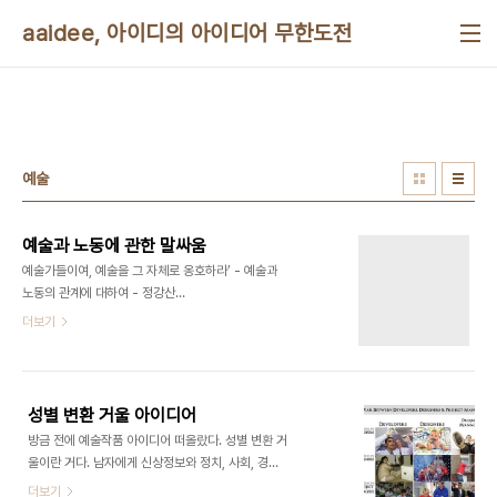
본문 바로가기
aaidee, 아이디의 아이디어 무한도전
예술
예술과 노동에 관한 말싸움
예술가들이여, 예술을 그 자체로 옹호하라’ - 예술과
노동의 관계에 대하여 - 정강산
http://www.jipdanochan.com/44 권혁빈_예
더보기
술은 왜 노동이 아니란 말이냐
http://ewsngod.nayana.kr/zexe/mainissue/9606
노동 없는 지혜는 사기나 속임수로 변한다”고 되뇌는
한 예술가에게 부쳐 - 정강산
성별 변환 거울 아이디어
http://jipdanochan.com/45 노동이란 말이 서
방금 전에 예술작품 아이디어 떠올랐다. 성별 변환 거
양에서는 원래 긍정적인 뜻인데, 한국에서는 박정희
울이란 거다. 남자에게 신상정보와 정치, 사회, 경제,
가 근로란 말을 쓰게 하는 등 부정적인 느낌이 되었습
심리 검사 테스트를 하게 하고 그걸 바탕으로 여자가
더보기
니다. 그 차이에서 온 갈등인 듯 합니다. 근로란 말은