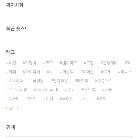
공지사항
큰 속박이 전제되어야 한다고 합니다. 그래서 자유란
말도 문제가 있는 단어라고 하고 자율이란 표현이 더
괜찮다고 합니다. 제가 느끼기에도 정부가 자유..
최근 포스트
태그
해킹
이명박
코드
벤치마크
도청
운영체제
책
화폐
아이디어
UI
화성학
아이폰
GPL
리눅스
소녀시대
국정원
벤치마킹
메모리
오픈소스
프로그래밍
benchmark
무료
노트북
애플
컴퓨터
게임
검열
크래킹
폰트
특허
더보기
검색