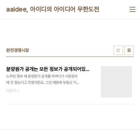
본문 바로가기
aaidee, 아이디의 아이디어 무한도전
완전경쟁시장
분양원가 공개는 모든 정보가 공개되어있는 완전경쟁시장과 비슷한 것인가?
노무현 정부 때 분양원가 공개를 하려다가 시장원리
에 안 맞는다고 안했거든요. 그것 때문에 부동산 가격
못 잡았습니다. 그런데 제가 알기로는 완전경쟁시장
더보기
은 모든 정보가 공개되어 있는 시장이란 말이죠. 그런
데 완전경쟁을 추구하는 자칭 자유주의자들은 정보
공개 찬성해야 맞는 거 아닌가요? 한 분이 직원 연봉
도 공개해야되냐고 반박하셨는데요, 직원들 인건비
합해서 공개하기만 해도 되죠. 한명 한명 까지도 필요
할까요? 자유란 말은 영어로 freedom인데요. 철학
적으로 어휘를 보면, free란 속박을 전제로 했을 때
일시적으로 풀린 종속 개념이기 때문에 free에는 더