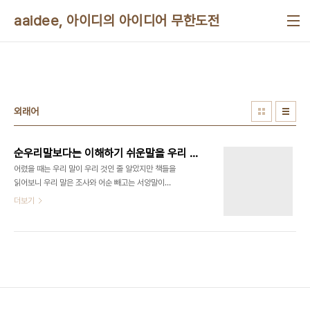
본문 바로가기
aaidee, 아이디의 아이디어 무한도전
외래어
순우리말보다는 이해하기 쉬운말을 우리 발음으로 하는 것이 중요하다
어렸을 때는 우리 말이 우리 것인 줄 알았지만 책들을
읽어보니 우리 말은 조사와 어순 빼고는 서양말이라
고 합니다. 우리가 요새 쓰는 한글은 갑오[개혁|경장]
더보기
때 공식화되고 성경 번역하면서 본격적으로 쓰이기
시작했습니다. 순한글로 번역하면 어색한 것은 아무
래도 조상탓이 큽니다. 제 생각에 진짜 우리말은 이렇
게 딱딱하고 발음도 어렵고, 군더더기가 많지 않습니
다. 어쩔때 생각해보면 정말 답답한 현실입니다. 경제
적인 말은 조상님들이 임진왜란이나 호란, 식민지, 한
국전쟁 등을 겪으면서 같이 돌아가셨고 지금은 서울
말보다 더 경제적이고 발음하기 쉬운 사투리도 쪽팔