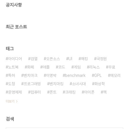
공지사항
린다고 줄어드는 추세입니다. 우리가 우리것이라고
쓰는 한자는 중국어나 일본식 한자며, 알파벳을 번역
하기 위해 쓰는 것입니다. 법전의 암호같은 단어들의
족보..
최근 포스트
태그
아이디어
검열
오픈소스
UI
해킹
국정원
노트북
화폐
애플
코드
게임
리눅스
무료
특허
벤치마크
이명박
benchmark
GPL
메모리
도청
프로그래밍
벤치마킹
소녀시대
화성학
운영체제
컴퓨터
폰트
크래킹
아이폰
책
더보기
검색