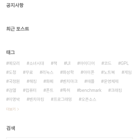
공지사항
http://citycardriving.com/ 3D 드라이빙스쿨
(3D Driving-School, Auto-école 3D)
http://www.3d..
최근 포스트
태그
메모리
소녀시대
책
UI
아이디어
코드
GPL
도청
무료
리눅스
화성학
아이폰
노트북
게임
국정원
해킹
화폐
벤치마크
애플
운영체제
검열
컴퓨터
폰트
특허
benchmark
크래킹
이명박
벤치마킹
프로그래밍
오픈소스
더보기
검색