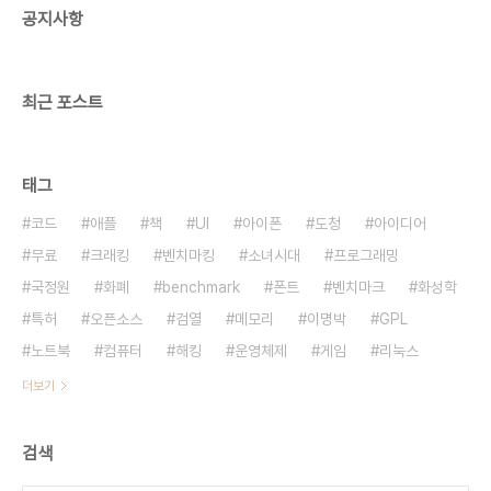
공지사항
매상에게 분배하는 역할이다. 유통만 하지 제조는 하
지 않는다. 보통 소비자에게 직접 팔지는 않는다. 독
점판매를 하거나 자체 브랜드로..
최근 포스트
태그
코드
애플
책
UI
아이폰
도청
아이디어
무료
크래킹
벤치마킹
소녀시대
프로그래밍
국정원
화폐
benchmark
폰트
벤치마크
화성학
특허
오픈소스
검열
메모리
이명박
GPL
노트북
컴퓨터
해킹
운영체제
게임
리눅스
더보기
검색