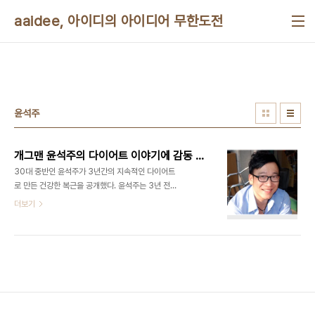
본문 바로가기
aaidee, 아이디의 아이디어 무한도전
윤석주
개그맨 윤석주의 다이어트 이야기에 감동 받았다
30대 중반인 윤석주가 3년간의 지속적인 다이어트
로 만든 건강한 복근을 공개했다. 윤석주는 3년 전
금연을 시작하자 몸무게가 80Kg을 넘어 다이어트
더보기
를 시작해 지금은 174cm에 64kg을 유지하고 있
다. 그는 헬스클럽에서 하루에 2시간 운동을 하며 싸
이클과 조깅도 한다. 최근에는 개그맨 권영찬이 단장
을 맡고 있는 엔터트리포의 회원으로 배드민턴을 겸
하고 있다. 동료 연예인들 몸 만들기를 도와주는 선생
님으로도 유명하다. 윤석주는 한국방송 공채 15기로
대상을 수상했고, 개그콘서트의 '개그대국', 김병만의
'달인'의 시초가 되는 '외길 30년', '낙지와 양배추'에