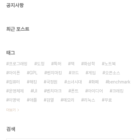
공지사항
출연하며 낙지로 불렸다. 현재는 7월에 들어가는 드
라마를 준비 중이며, CBS '성서학당'과 케이블 티비
에 고정 출연 중이다. 다음은 미니홈피(..
최근 포스트
태그
프로그래밍
도청
특허
책
화성학
노트북
아이폰
GPL
벤치마킹
코드
게임
오픈소스
컴퓨터
해킹
국정원
소녀시대
화폐
benchmark
운영체제
UI
벤치마크
폰트
아이디어
크래킹
이명박
애플
검열
메모리
리눅스
무료
더보기
검색