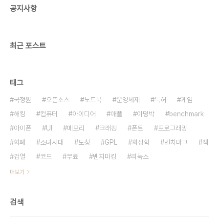
공지사항
라멜 츄러스 호떡 회 카레 케밥 추어탕 초밥 요구르트
설렁탕 대게 해물탕 아구찜 볶음밥 불고기 두부 스프
낚지볶음 생선 개고기 두부 주스 전..
최근 포스트
태그
국정원
오픈소스
노트북
운영체제
특허
게임
해킹
컴퓨터
아이디어
애플
이명박
benchmark
아이폰
UI
메모리
크래킹
폰트
프로그래밍
화폐
소녀시대
도청
GPL
화성학
벤치마크
책
검열
코드
무료
벤치마킹
리눅스
더보기
검색