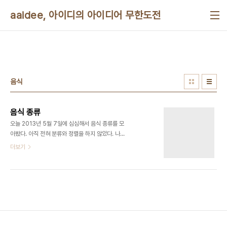
본문 바로가기
aaidee, 아이디의 아이디어 무한도전
음식
음식 종류
오늘 2013년 5월 7일에 심심해서 음식 종류를 모
아봤다. 아직 전혀 분류와 정렬을 하지 않았다. 나중
에 시간나면 정리해 보련다. 아주 재밌을 것 같다. 김
더보기
치라면 짜장면 탕수육 짬뽕 돈까스 그라탕 주먹밥 피
자 전 김밥 족발 순대 떡볶이 빵 도너츠 케익 과자 탄
산음료 커피 우유 술 치킨 보쌈 스파게티 과일 튀김
떡꼬치 핫도그 샌드위치 초코렛 초코바 쿠키 스낵 크
래커 껌 잡채 소세지 고기 파이 아이스크림 치즈 계란
사탕 감자 뻥튀기 곱창 꼬치 떡 어묵 만두 커피 차 계
란 와플 파르페 카레 김치찌개 된장국 부대찌개 갈비
오리 쇠고기 돼지고기 닭고기 비빔밥 삼겹살 팝콘 카