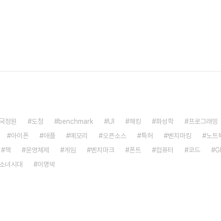
국정원
도청
benchmark
UI
해킹
화성학
프로그래밍
아이폰
애플
메모리
오픈소스
특허
벤치마킹
노트
책
운영체제
게임
벤치마크
폰트
컴퓨터
코드
G
소녀시대
이명박