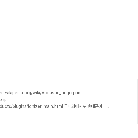
kipedia.org/wiki/Acoustic_fingerprint
.php
roducts/plugins/ionizer_main.html 국내외에서도 휴대폰이나 웹
거나 유사한 노래끼리 묶어주는 서비스가 상용화된 적 있습니다