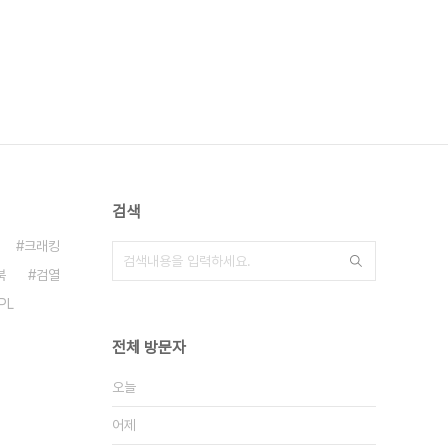
검색
크래킹
북
검열
PL
전체 방문자
오늘
어제