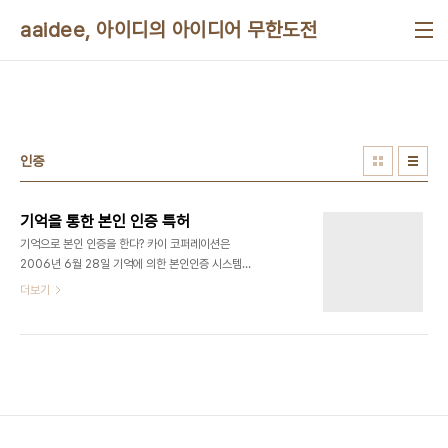
본문 바로가기
aaidee, 아이디의 아이디어 무한도전
인증
기억을 통한 본인 인증 특허
기억으로 본인 인증을 한다? 카이 코퍼레이션은
2006년 6월 28일 기억에 의한 본인인증 시스템으
로 미국 특허를 6월 20일에 취득했다고 발표했다.
더보기
패스워드인증에서도 생체인증이 아닌 이용자본인의
기억을 이용한 새로운 본인인증시스템으로,미국 특
허 번호 7065786번이다.이 본인 인증 시스템은
이미 일본 특허를 받아논 상태이다.(특허 번호
3695695번) 기본특허는 패스메모리라고 명명된
상태이며 이용자본인이 기억하는 어릴적 이름 양친
과 갔던 해수욕장등의 장소명,옛날 사진등을 사전 시
스템에 등록해 본인 인증 조작시에 이것을 다른 복수