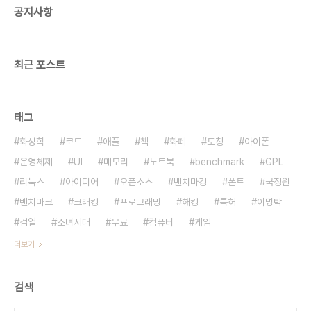
공지사항
의 더미 정보와 혼합해 정답을 본인에게 묻는 형태의
장치이다. 이 시스템은 6월28일부터 30일에 개최
되는 제3회 정보 세큐리티 엑스포에 전시된다. 출처:
야후제펜 내용을 보니..
최근 포스트
태그
화성학
코드
애플
책
화폐
도청
아이폰
운영체제
UI
메모리
노트북
benchmark
GPL
리눅스
아이디어
오픈소스
벤치마킹
폰트
국정원
벤치마크
크래킹
프로그래밍
해킹
특허
이명박
검열
소녀시대
무료
컴퓨터
게임
더보기
검색