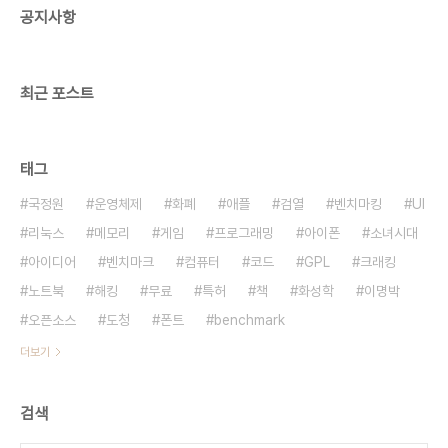
공지사항
악플 달고 게임에서는 이기면 그만 [승리!] 마구마구
두드려 [마구마구] 누가 그랬는지 알게 뭐야 [아무도
몰라] 나는 인터넷 투명..
최근 포스트
태그
국정원
운영체제
화폐
애플
검열
벤치마킹
UI
리눅스
메모리
게임
프로그래밍
아이폰
소녀시대
아이디어
벤치마크
컴퓨터
코드
GPL
크래킹
노트북
해킹
무료
특허
책
화성학
이명박
오픈소스
도청
폰트
benchmark
더보기
검색