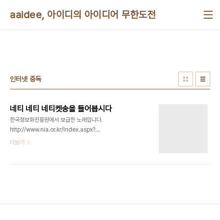
본문 바로가기
aaidee, 아이디의 아이디어 무한도전
인터넷 중독
네티 네티 네티켓송을 들어봅시다
한국정보화진흥원에서 보급한 노래입니다.
http://www.nia.or.kr/Index.aspx?
PortalID=ko&MenuID=091013192610284698&Info=null
더보기
PBS의 디지털네이션인가 하는 미국 다큐멘터리에서
한국인터넷중독 얘기 나오는데 학교에서 초딩들이
부르더라고요. 초딩들이 학교에서 배우나봐요. 이런
바텀업 방법이 미국에서 통하지는 않겠지만이라고
그러더군요. 나름 재밌고 노래가 귀에 쏙 들어오네요.
영화같은데서 해커가 해킹하면서 이 노래를 흥얼거
리면 재밌겠어요. 다음은 가사입니다. 1절 : 채팅할땐
인사도 귀찮아 짜증날땐 반말로 말해 게시판엔 몰래