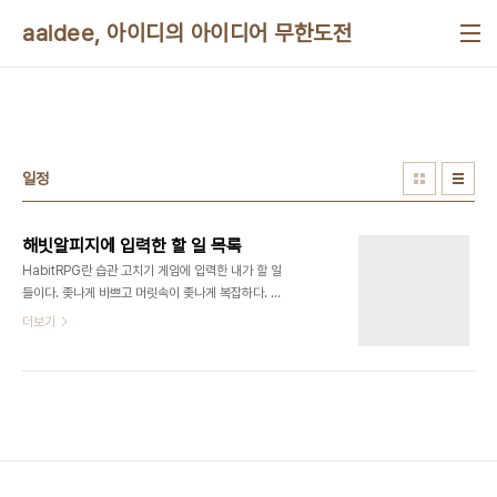
본문 바로가기
aaidee, 아이디의 아이디어 무한도전
일정
해빗알피지에 입력한 할 일 목록
HabitRPG란 습관 고치기 게임에 입력한 내가 할 일
들이다. 좆나게 바쁘고 머릿속이 좆나게 복잡하다. 돈
은 안 벌리는데 괴롭다. 돈이 많으면 상당 부분을 안
더보기
해도 되고 다른 사람에게 부탁해도 된다. 다른 사람이
대신 해줬으면 하는 부분은 $ 표시를 했다. Habits
배고픔 참기20분 걷기글, 기획서 쓰기 동영상 20분
편집 $중고 물건 판매 -간식 먹기 절 10분 하기 $(어
학 연수가 더 편하다는 뜻)영어 라디오 30분 듣기 청
음 10분 공부 기타 20분 연습 $책 100쪽 스캐닝 책
30분 읽기 -낮잠 자기 Dailies 없음 To-Dos 계측
기 설명 사이트 읽기스마트폰 앱 정리암호 정리 기타