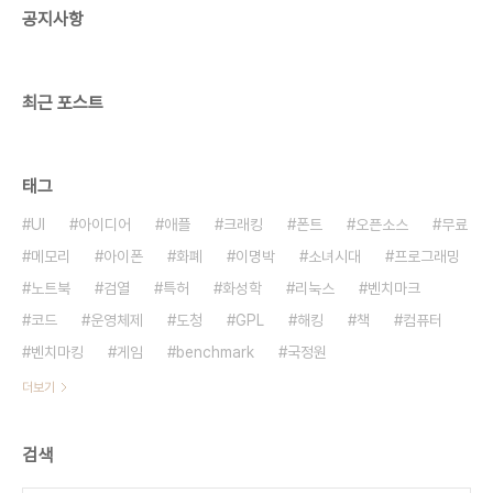
공지사항
스트로크 공부 벽시계 만들기무선조종 자동차 만들
기 $책 스캐너 만들기: 전자동 책 스캐너 만들고 싶지
만..
최근 포스트
태그
UI
아이디어
애플
크래킹
폰트
오픈소스
무료
메모리
아이폰
화폐
이명박
소녀시대
프로그래밍
노트북
검열
특허
화성학
리눅스
벤치마크
코드
운영체제
도청
GPL
해킹
책
컴퓨터
벤치마킹
게임
benchmark
국정원
더보기
검색