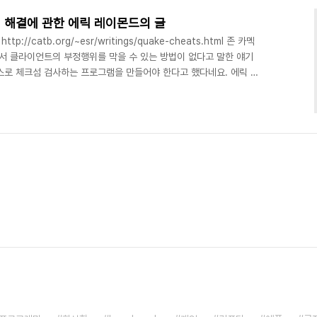
 해결에 관한 에릭 레이몬드의 글
http://catb.org/~esr/writings/quake-cheats.html 존 카멕
나서 클라이언트의 부정행위를 막을 수 있는 방법이 없다고 말한 얘기
스로 체크섬 검사하는 프로그램을 만들어야 한다고 했다네요. 에릭 레
 클라이언트 소스가 공개되어있건 독점이건 간에 서버는 클라이언트를
다. 그게 바로 암호학자들이 인정하는 accidentally secure
y secure by design이라고 합니다. 불투명하게 임시로 보호하지 말고 안전