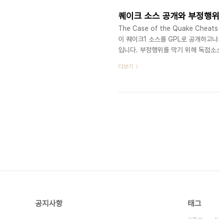
퀘이크 소스 공개와 부정행위
The Case of the Quake Cheats 
이 퀘이크1 소스를 GPL로 공개하고
입니다. 부정행위를 막기 위해 독점소
이몬드는 그렇지 않다고 말했는데요.
더보기
못 믿는다고 가정하에 만들어야된다고 합니
by obscurity, but robustl
하게 디자인상으로 보호..
공지사항
태그