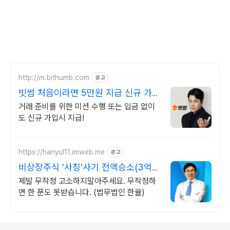
http://m.bithumb.com
광고
빗썸 처음이라면 5만원 지급 신규 가입
시 5만원 혜택
거래 준비를 위한 미션 수행 또는 입금 없이
도 신규 가입시 지급!
https://hanyul11.imweb.me
광고
비상장주식 '사칭'사기 전액승소(3억7
천) 사례보유
제발 무작정 고소하지말아주세요. 무작정하
면 한 푼도 못받습니다. (법무법인 한율)
로그 정보