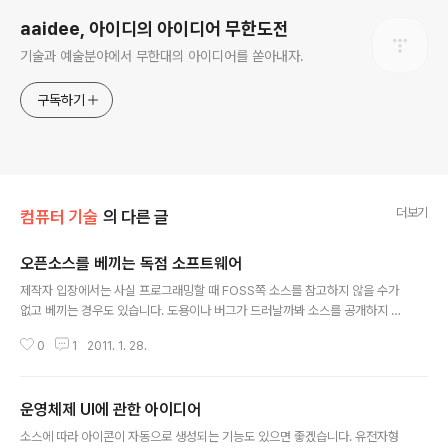
aaidee, 아이디의 아이디어 무한도전
기술과 예술분야에서 무한대의 아이디어를 쏟아내자.
구독하기
더보기
컴퓨터 기술
의 다른 글
오픈소스를 베끼는 독점 소프트웨어
글 내용
제작자 입장에서는 사실 프로그래밍할 때 FOSS쪽 소스를 참고하지 않을 수가
없고 베끼는 경우도 있습니다. 도용이나 버그가 드러날까봐 소스를 공개하지 못
하는 경우도 적지 않을 겁니다. 사용자 입장에서 초보자들은 소스를 이해하지
0
1
2011. 1. 28.
못해도 소스 내부에서 http://나 이메일 주소같이 외부로 접속되는 링크 정도는
검색하거나 바꿀 수 있습니다. 이게 어려우면 원클릭으로 작동하는 소스코드 자
동 분석기를 쓰면 됩니다. 아니면 자신이 좋아하는 소스 감사 전문가나 자동 감
운영체제 UI에 관한 아이디어
사 프로그램에 의뢰합니다. 중급자들은 여러 종류의 소스버그 분석기 중에 자신
글 내용
에게 맞는 걸로 버퍼오버플로같은 버그를 잡아서 공개하고 스스로 컴파일하거
소스에 따라 아이콘이 자동으로 생성되는 기능도 있으면 좋겠습니다. 유전자형