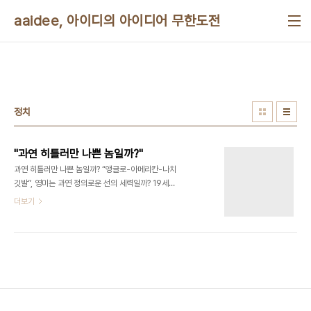
본문 바로가기
aaidee, 아이디의 아이디어 무한도전
정치
"과연 히틀러만 나쁜 놈일까?"
과연 히틀러만 나쁜 놈일까? “앵글로-아메리칸-나치
깃발”, 영미는 과연 정의로운 선의 세력일까? 19세기
의 영국 패권시대와 미국의 서부 개척사를 살펴보면
더보기
나찌 독일의 지배와 착취, 학살 등이 상당부분 영국과
미국을 ‘벤치마킹’했다는 사실을 알 수 있다. 과연 영
국과 미국이 나찌 독일을 비난할 자격이 있는지 의심
이 든다. 계속
http://www.ziksir.com/ziksir/view/2090 미
국, 영국은 인권국가가 아니다. 인권 영화를 잘 만드
는 국가다.