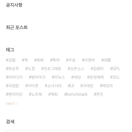
공지사항
최근 포스트
태그
검열
책
화폐
특허
무료
이명박
애플
화성학
도청
프로그래밍
오픈소스
컴퓨터
GPL
아이디어
벤치마크
리눅스
게임
운영체제
코드
국정원
아이폰
소녀시대
UI
크래킹
메모리
벤치마킹
노트북
해킹
benchmark
폰트
더보기
검색