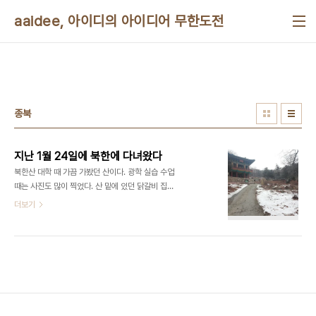
본문 바로가기
aaidee, 아이디의 아이디어 무한도전
종북
지난 1월 24일에 북한에 다녀왔다
북한산 대학 때 가끔 가봤던 산이다. 광학 실습 수업
때는 사진도 많이 찍었다. 산 밑에 있던 닭갈비 집이
있었는데 거기서 동기들이랑 레크리에이션 게임 하
더보기
던 생각이 났다. 게임 중에 좋아하던 여자애가 다른
남자 동기한테 장난치며 꼬집는 걸 봤는데 나도 꼬집
어지고 싶더라. 걔는 등산을 좋아하는데 나도 산에 올
라가서 야호 할 때 걔 이름 불렀다고 편지 써 놓고 안
보낸 적이 있다. 영화 건축학개론에서 서연이 이름 소
리치는 씬이 있는데 그 때 생각이 나서 부끄럽더라.
난 내향적이라 외향적인 사람이랑 사귀고 싶은데 외
향적인 사람이 여행이나 등산을 좋아하는 게 딜레마