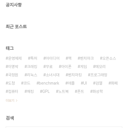
공지사항
다. 북한산 등산 오랜만에 정말 힘들었다. 눈에 세 번
이나 미끄려졌다. 내려오다가 내원사에서 북한 포스
트, 종북, 광명 표지석도 보고 깔깔 웃었다. ..
최근 포스트
태그
운영체제
특허
아이디어
책
벤치마크
오픈소스
이명박
크래킹
무료
아이폰
게임
메모리
국정원
리눅스
소녀시대
벤치마킹
프로그래밍
도청
코드
benchmark
애플
UI
검열
화폐
컴퓨터
해킹
GPL
노트북
폰트
화성학
더보기
검색