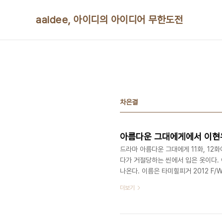
본문 바로가기
aaidee, 아이디의 아이디어 무한도전
차은결
아름다운 그대에게에서 이현
드라마 아름다운 그대에게 11화, 12
다가 거절당하는 씬에서 입은 옷이다.
나온다. 이름은 타미힐피거 2012 F/
18~19만원이다.http://shopping.na
더보기
query=EMM3WO41A&iq=&cat
http://kackac000.blog.me/1401
blogId=4ip_clover&logNo=90152