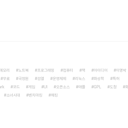
메모리
노트북
프로그래밍
컴퓨터
책
아이디어
이명박
무료
국정원
검열
운영체제
리눅스
화성학
특허
rk
코드
게임
UI
오픈소스
애플
GPL
도청
소녀시대
벤치마킹
해킹