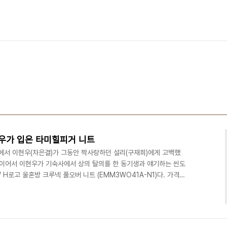
우가 입은 타미힐피거 니트
화에서 이현우(차은결)가 그동안 짝사랑하던 설리(구재희)에게 고백했
 이어서 이현우가 기숙사에서 상의 탈의를 한 동기생과 얘기하는 씬도
W H로고 울혼방 크루넥 풀오버 니트 (EMM3WO41A-N1)다. 가격은
ver.com/search/all_search.nhn?
_id= 다음은 이 옷을 소개한 블로그다.
68623967 http://blog.naver.com/PostView.nhn?
663517 http..